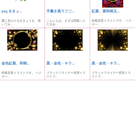
png ききょ...
手書き風ラフご...
紅葉、紫和柄玉...
夏に見かけるききょうを、描
こんにちは。まずは閲覧いた
和風背景イラストです。 ベク
いてみ...
だきあ...
ター...
金色紅葉、和柄...
黒・金色・キラ...
黒・金色・キラ...
和風背景イラストです。 ベク
ブラックフライデー背景イラ
ブラックフライデー背景イラ
ター...
ストで...
ストで...