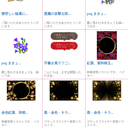
寝苦しい猛暑に...
悪魔の攻撃を防...
png ききょ...
ご覧いただきありがとうござ
ご覧いただきありがとうござ
夏に見かけるききょうを描い
います...
います...
てみま...
png ききょ...
手書き風ラフご...
紅葉、紫和柄玉...
夏に見かけるききょうを、描
こんにちは。まずは閲覧いた
和風背景イラストです。 ベク
いてみ...
だきあ...
ター...
金色紅葉、和柄...
黒・金色・キラ...
黒・金色・キラ...
和風背景イラストです。 ベク
ブラックフライデー背景イラ
ブラックフライデー背景イラ
ター...
ストで...
ストで...