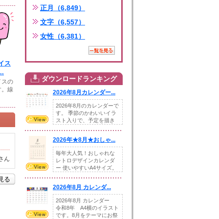
正月（6,849）
文字（6,557）
女性（6,381）
イス
.
ダウンロードランキング
イスの
す。線
2026年8月カレンダー...
2026年8月のカレンダーで
す。 季節のかわいいイラ
スト入りで、予定を描き
込めるスペ...
2026年★8月★おしゃ...
毎年大人気！おしゃれな
さん
レトロデザインカレンダ
ー 使いやすいA4サイズ。
illust...
を見る
2026年8月 カレンダ...
2026年8月 カレンダー
令和8年 A4横のイラスト
です。8月をテーマにお祭