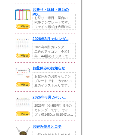
りの提...
お祭り・縁日・屋台の
PO...
お祭り・縁日・屋台の
POPテンプレートです。
ファイル形式は透過PNG
です。---太め...
2026年8月 カレンダ...
2026年8月 カレンダー
二色のアイコン 令和8
年 A4横のイラストで
す。8月をテ...
お盆休みのお知らせ
お盆休みのお知らせテン
プレートです。 かわいい
夏のイラスト入りです。
休業日の日付けを...
2026年 8月 かわい...
2026年（令和8年）8月の
カレンダーです。 サイ
ズ：横1480px 縦1047px...
お好み焼きとコテ
ご覧いただきありがとう