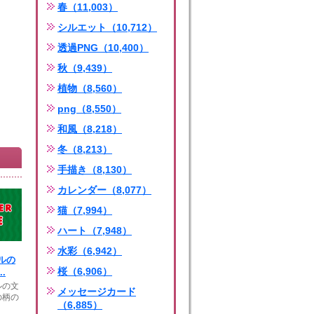
春（11,003）
シルエット（10,712）
透過PNG（10,400）
秋（9,439）
植物（8,560）
png（8,550）
和風（8,218）
冬（8,213）
手描き（8,130）
カレンダー（8,077）
猫（7,994）
ハート（7,948）
水彩（6,942）
ルの
桜（6,906）
.
ルの文
メッセージカード
の柄の
（6,885）