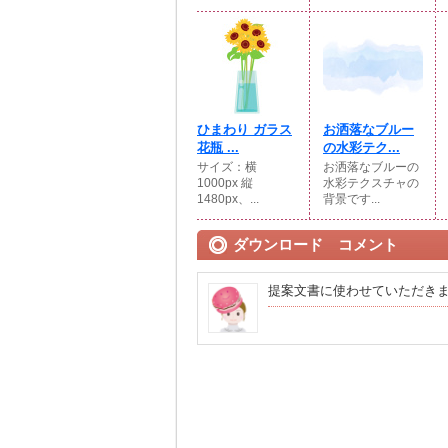
ひまわり ガラス
お洒落なブルー
花瓶 ...
の水彩テク...
サイズ：横
お洒落なブルーの
1000px 縦
水彩テクスチャの
1480px、...
背景です...
ダウンロード コメント
提案文書に使わせていただき