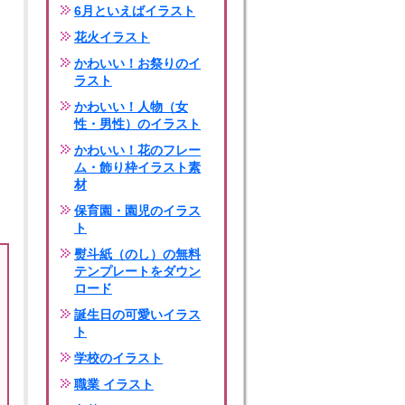
6月といえばイラスト
花火イラスト
かわいい！お祭りのイ
ラスト
かわいい！人物（女
性・男性）のイラスト
かわいい！花のフレー
ム・飾り枠イラスト素
材
保育園・園児のイラス
ト
熨斗紙（のし）の無料
テンプレートをダウン
ロード
誕生日の可愛いイラス
ト
学校のイラスト
職業 イラスト