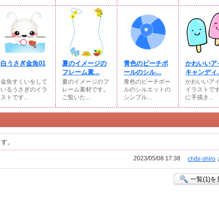
白うさぎ金魚01
夏のイメージの
青色のビーチボ
かわいいア
フレーム素...
ールのシル...
キャンディ..
金魚すくいをして
夏のイメージのフ
青色のビーチボー
かわいいア
いるうさぎのイラ
レーム素材です。
ルのシルエットの
イラストで
ストです...
ご覧いた...
シンプル...
に手描き...
ます。
2023/05/08 17:38
chibi-shiro
一覧(1)