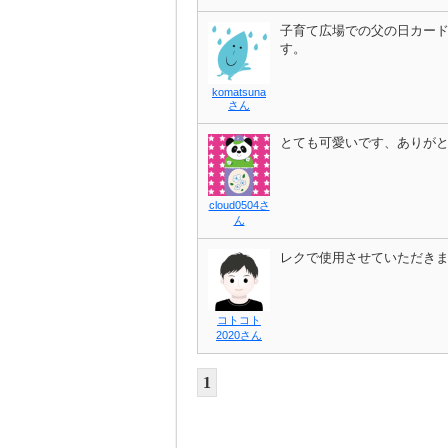
子育て広場での父の日カー
す。
komatsuna
さん
とても可愛いです、ありが
cloud0504さ
ん
レクで使用させていただき
コトコト
2020さん
1