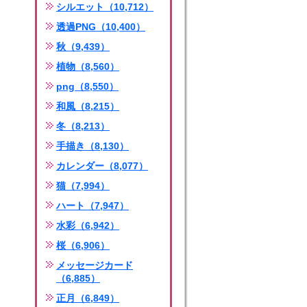
シルエット（10,712）
透過PNG（10,400）
秋（9,439）
植物（8,560）
png（8,550）
和風（8,215）
冬（8,213）
手描き（8,130）
カレンダー（8,077）
猫（7,994）
ハート（7,947）
水彩（6,942）
桜（6,906）
メッセージカード
（6,885）
正月（6,849）