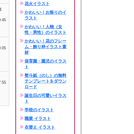
花火イラスト
ま
かわいい！お祭りのイ
ラスト
9:45
かわいい！人物（女
性・男性）のイラスト
かわいい！花のフレー
ム・飾り枠イラスト素
3:05
材
保育園・園児のイラス
ト
熨斗紙（のし）の無料
テンプレートをダウン
7:55
ロード
誕生日の可愛いイラス
ト
学校のイラスト
職業 イラスト
衣替え イラスト