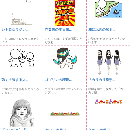
レトロなラジカ...
赤黄黒の本日限...
湖に玩具の船を...
こちらはレトロなラジカセを
こんにちは。まずは閲覧いた
ご覧いただきありがとうござ
イメー...
だきあ...
います...
強く主張する人...
ゴブリンの精鋭...
「カリカリ整形...
ご覧いただきありがとうござ
ゴブリンの精鋭アサシンのシ
顔面を面白く改造した「カリ
います...
ンプル...
カリ整...