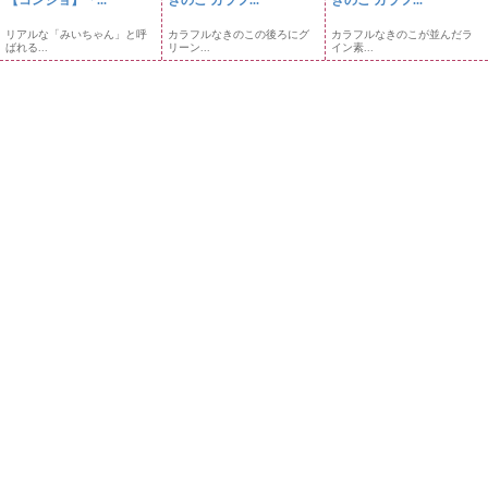
【コンジョ】「...
きのこ カラフ...
きのこ カラフ...
リアルな「みいちゃん」と呼
カラフルなきのこの後ろにグ
カラフルなきのこが並んだラ
ばれる...
リーン...
イン素...