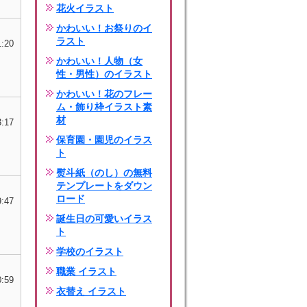
花火イラスト
かわいい！お祭りのイ
ラスト
1:20
かわいい！人物（女
性・男性）のイラスト
かわいい！花のフレー
ム・飾り枠イラスト素
材
3:17
保育園・園児のイラス
ト
熨斗紙（のし）の無料
テンプレートをダウン
ロード
9:47
誕生日の可愛いイラス
ト
学校のイラスト
職業 イラスト
0:59
衣替え イラスト