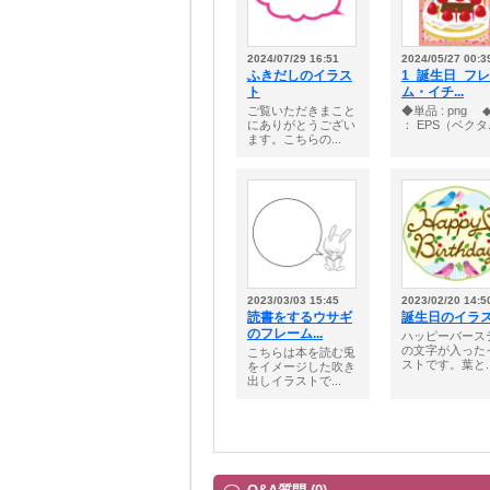
2024/07/29 16:51
2024/05/27 00:3
ふきだしのイラス
1_誕生日_フ
ト
ム・イチ...
ご覧いただきまこと
◆単品 : png ◆
にありがとうござい
： EPS（ベクタ..
ます。こちらの...
2023/03/03 15:45
2023/02/20 14:5
読書をするウサギ
誕生日のイラ
のフレーム...
ハッピーバース
の文字が入った
こちらは本を読む兎
ストです。葉と..
をイメージした吹き
出しイラストで...