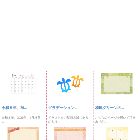
令和８年、20...
グラデーション...
和風グリーンの...
令和８年、2026年、9月横型
イラストをご覧頂き誠にあり
こちらのページを開いて頂き
カ...
がとう...
ありが...