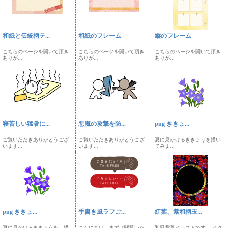
和紙と伝統柄テ...
和紙のフレーム
縦のフレーム
こちらのページを開いて頂き
こちらのページを開いて頂き
こちらのページを開いて頂き
ありが...
ありが...
ありが...
寝苦しい猛暑に...
悪魔の攻撃を防...
png ききょ...
ご覧いただきありがとうござ
ご覧いただきありがとうござ
夏に見かけるききょうを描い
います...
います...
てみま...
png ききょ...
手書き風ラフご...
紅葉、紫和柄玉...
夏に見かけるききょうを、描
こんにちは。まずは閲覧いた
和風背景イラストです。 ベク