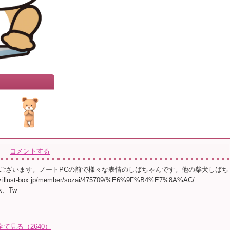
」
コメントする
ございます。ノートPCの前で様々な表情のしばちゃんです。他の柴犬しばち
.illust-box.jp/member/sozai/475709/%E6%9F%B4%E7%8A%AC/
ok、Tw
全て見る（2640）