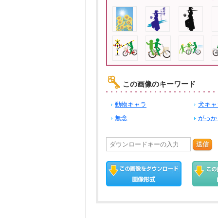
この画像のキーワード
動物キャラ
犬キャ
無念
がっか
送信