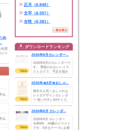
正月（6,849）
文字（6,557）
女性（6,381）
ため
.
ダウンロードランキング
ため息
のジャ
2026年8月カレンダー...
2026年8月のカレンダーで
す。 季節のかわいいイラ
スト入りで、予定を描き
込めるスペ...
2026年★8月★おしゃ...
毎年大人気！おしゃれな
さん
レトロデザインカレンダ
ー 使いやすいA4サイズ。
illust...
2026年8月 カレンダ...
さん
2026年8月 カレンダー
令和8年 A4横のイラスト
です。8月をテーマにお祭