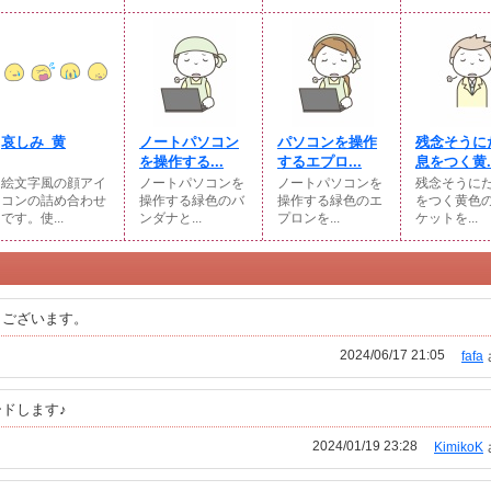
哀しみ_黄
ノートパソコン
パソコンを操作
残念そうに
を操作する...
するエプロ...
息をつく黄..
絵文字風の顔アイ
ノートパソコンを
ノートパソコンを
残念そうに
コンの詰め合わせ
操作する緑色のバ
操作する緑色のエ
をつく黄色
です。使...
ンダナと...
プロンを...
ケットを...
うございます。
2024/06/17 21:05
fafa
ドします♪
2024/01/19 23:28
KimikoK