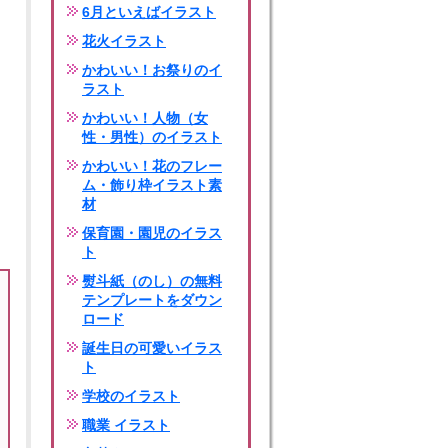
6月といえばイラスト
花火イラスト
かわいい！お祭りのイ
ラスト
かわいい！人物（女
性・男性）のイラスト
かわいい！花のフレー
ム・飾り枠イラスト素
材
保育園・園児のイラス
ト
熨斗紙（のし）の無料
テンプレートをダウン
ロード
誕生日の可愛いイラス
ト
学校のイラスト
職業 イラスト