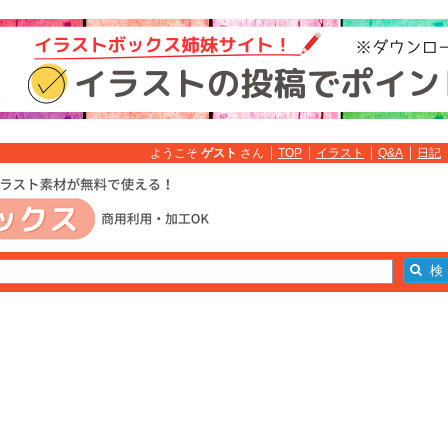
ようこそ
ゲスト
さん
TOP
イラスト
Q&A
日記