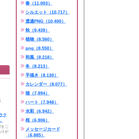
春（11,003）
シルエット（10,717）
透過PNG（10,400）
秋（9,439）
植物（8,560）
png（8,550）
和風（8,218）
冬（8,213）
手描き（8,130）
カレンダー（8,077）
猫（7,994）
ハート（7,948）
水彩（6,942）
ラク
桜（6,906）
.
材をご
メッセージカード
ありが
（6,885）