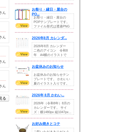
りの提...
お祭り・縁日・屋台の
さん
PO...
お祭り・縁日・屋台の
POPテンプレートです。
ファイル形式は透過PNG
です。---太め...
さん
2026年8月 カレンダ...
2026年8月 カレンダー
二色のアイコン 令和8
年 A4横のイラストで
す。8月をテ...
さん
お盆休みのお知らせ
お盆休みのお知らせテン
プレートです。 かわいい
夏のイラスト入りです。
さん
休業日の日付けを...
2026年 8月 かわい...
を見る
2026年（令和8年）8月の
カレンダーです。 サイ
ズ：横1480px 縦1047px...
お好み焼きとコテ
ご覧いただきありがとう