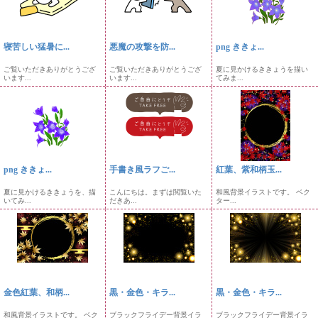
寝苦しい猛暑に...
悪魔の攻撃を防...
png ききょ...
ご覧いただきありがとうござ
ご覧いただきありがとうござ
夏に見かけるききょうを描い
います...
います...
てみま...
png ききょ...
手書き風ラフご...
紅葉、紫和柄玉...
夏に見かけるききょうを、描
こんにちは。まずは閲覧いた
和風背景イラストです。 ベク
いてみ...
だきあ...
ター...
金色紅葉、和柄...
黒・金色・キラ...
黒・金色・キラ...
和風背景イラストです。 ベク
ブラックフライデー背景イラ
ブラックフライデー背景イラ