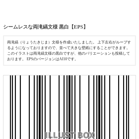
シームレスな両滝縞文様 黒白【EPS】
両滝縞（りょうたきじま）文様を作成いたしました。 上下左右がループす
るようになっておりますので、並べて大きな壁紙にすることができます。
このイラストは両滝縞文様の黒白ですが、他のバリエーションも投稿して
おります。 EPSのバージョンはAI10です。