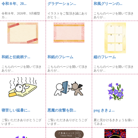
令和８年、20...
グラデーション...
和風グリーンの...
令和８年、2026年、9月横型
イラストをご覧頂き誠にあり
こちらのページを開いて頂き
カ...
がとう...
ありが...
和紙と伝統柄テ...
和紙のフレーム
縦のフレーム
こちらのページを開いて頂き
こちらのページを開いて頂き
こちらのページを開いて頂き
ありが...
ありが...
ありが...
寝苦しい猛暑に...
悪魔の攻撃を防...
png ききょ...
ご覧いただきありがとうござ
ご覧いただきありがとうござ
夏に見かけるききょうを描い
います...
います...
てみま...