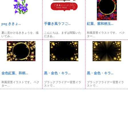
png ききょ...
手書き風ラフご...
紅葉、紫和柄玉...
夏に見かけるききょうを、描
こんにちは。まずは閲覧いた
和風背景イラストです。 ベク
いてみ...
だきあ...
ター...
金色紅葉、和柄...
黒・金色・キラ...
黒・金色・キラ...
和風背景イラストです。 ベク
ブラックフライデー背景イラ
ブラックフライデー背景イラ
ター...
ストで...
ストで...