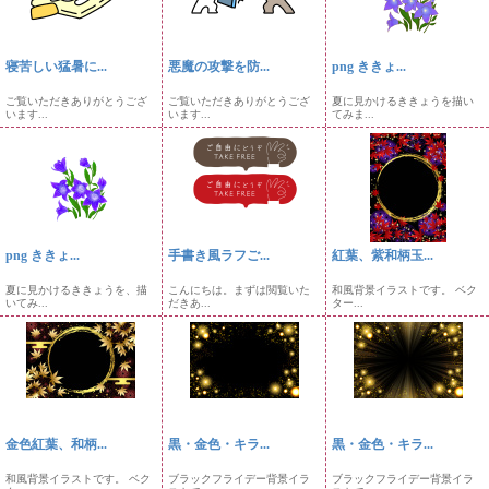
寝苦しい猛暑に...
悪魔の攻撃を防...
png ききょ...
ご覧いただきありがとうござ
ご覧いただきありがとうござ
夏に見かけるききょうを描い
います...
います...
てみま...
png ききょ...
手書き風ラフご...
紅葉、紫和柄玉...
夏に見かけるききょうを、描
こんにちは。まずは閲覧いた
和風背景イラストです。 ベク
いてみ...
だきあ...
ター...
金色紅葉、和柄...
黒・金色・キラ...
黒・金色・キラ...
和風背景イラストです。 ベク
ブラックフライデー背景イラ
ブラックフライデー背景イラ