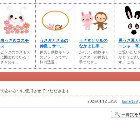
白うさぎコスモ
うさぎとさるの
うさぎとサルの
黒うさ耳カ
ス
仲良しサー...
なかよし手...
ーシャ 写..
ピンクのコスモス
仲良し動物キャラ
かわいい動物キャ
ご覧いただ
に囲まれているう
のフレームです。
ラクターの仲良し
がとうござ
さぎのイ...
枠内透過...
手つなぎ...
す。 こち...
グのあいさつに使用させていただきます
2023/01/12 13:28
kenzi129
一覧(1)