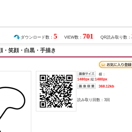
5
701
ダウンロード数：
VIEW数：
QR読み取り数：
の顔・笑顔・白黒・手描き
横：
1480px
縦:
1480px
368.12kb
読み取り回数：
3
回