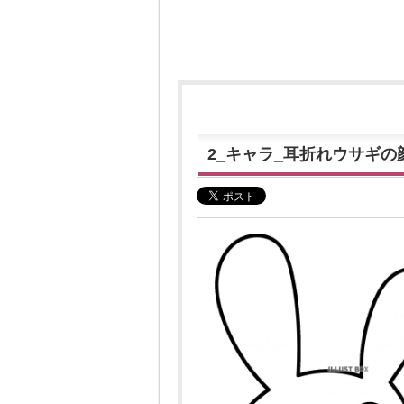
2_キャラ_耳折れウサギ