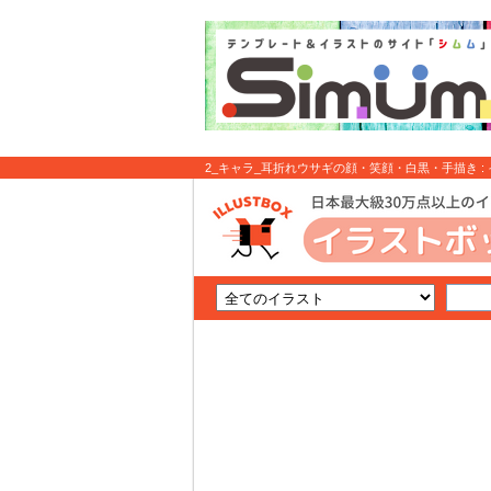
2_キャラ_耳折れウサギの顔・笑顔・白黒・手描き :