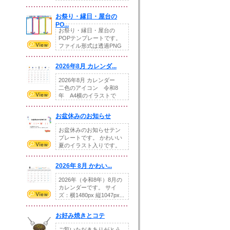
りの提...
お祭り・縁日・屋台の
PO...
お祭り・縁日・屋台の
POPテンプレートです。
ファイル形式は透過PNG
です。---太め...
2026年8月 カレンダ...
2026年8月 カレンダー
二色のアイコン 令和8
年 A4横のイラストで
す。8月をテ...
お盆休みのお知らせ
お盆休みのお知らせテン
プレートです。 かわいい
夏のイラスト入りです。
休業日の日付けを...
2026年 8月 かわい...
2026年（令和8年）8月の
カレンダーです。 サイ
ズ：横1480px 縦1047px...
お好み焼きとコテ
ご覧いただきありがとう