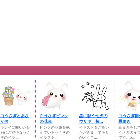
白うさぎとあさ
白うさぎピンク
星に願う七夕の
白うさぎ節
がお
の花束
ウサギ 短...
豆まき
キレイに咲いた朝
ピンクの花束を抱
イラストをご覧い
豆まきをし
顔にご満悦なうさ
えているうさぎの
ただきましてあり
うさぎのイ
ぎのイラ...
イラスト...
がとうご...
です。p...