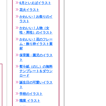
6月といえばイラスト
花火イラスト
かわいい！お祭りのイ
ラスト
かわいい！人物（女
性・男性）のイラスト
かわいい！花のフレー
ム・飾り枠イラスト素
材
保育園・園児のイラス
ト
熨斗紙（のし）の無料
テンプレートをダウン
ロード
誕生日の可愛いイラス
ト
学校のイラスト
職業 イラスト