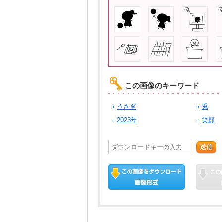
この画像のキーワード
うさぎ
兎
2023年
笑顔
送信