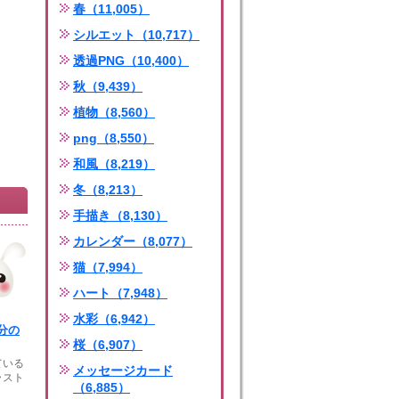
春（11,005）
シルエット（10,717）
透過PNG（10,400）
秋（9,439）
植物（8,560）
png（8,550）
和風（8,219）
冬（8,213）
手描き（8,130）
カレンダー（8,077）
猫（7,994）
ハート（7,948）
水彩（6,942）
分の
桜（6,907）
ている
メッセージカード
ラスト
（6,885）