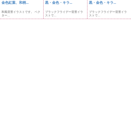
金色紅葉、和柄...
黒・金色・キラ...
黒・金色・キラ...
和風背景イラストです。 ベク
ブラックフライデー背景イラ
ブラックフライデー背景イラ
ター...
ストで...
ストで...