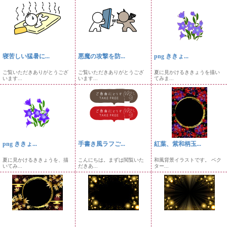
寝苦しい猛暑に...
悪魔の攻撃を防...
png ききょ...
ご覧いただきありがとうござ
ご覧いただきありがとうござ
夏に見かけるききょうを描い
います...
います...
てみま...
png ききょ...
手書き風ラフご...
紅葉、紫和柄玉...
夏に見かけるききょうを、描
こんにちは。まずは閲覧いた
和風背景イラストです。 ベク
いてみ...
だきあ...
ター...