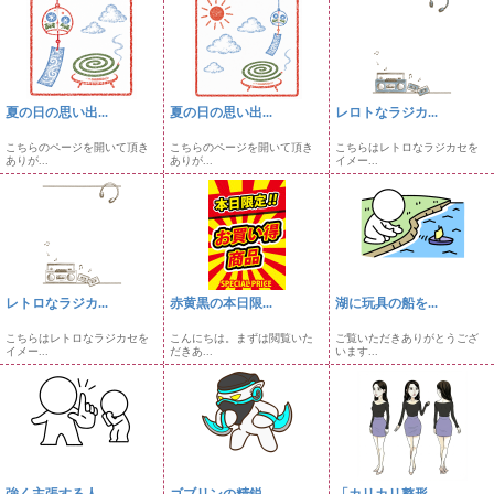
夏の日の思い出...
夏の日の思い出...
レロトなラジカ...
こちらのページを開いて頂き
こちらのページを開いて頂き
こちらはレトロなラジカセを
ありが...
ありが...
イメー...
レトロなラジカ...
赤黄黒の本日限...
湖に玩具の船を...
こちらはレトロなラジカセを
こんにちは。まずは閲覧いた
ご覧いただきありがとうござ
イメー...
だきあ...
います...