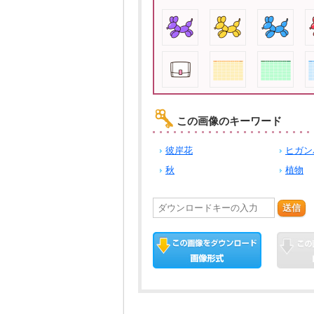
この画像のキーワード
彼岸花
ヒガン
秋
植物
送信