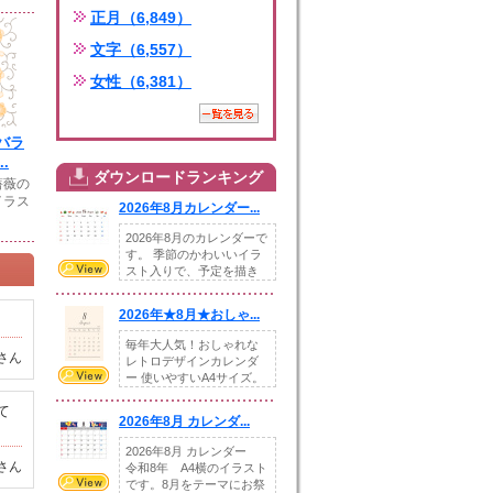
正月（6,849）
文字（6,557）
女性（6,381）
バラ
.
ダウンロードランキング
薔薇の
イラス
2026年8月カレンダー...
2026年8月のカレンダーで
す。 季節のかわいいイラ
スト入りで、予定を描き
込めるスペ...
2026年★8月★おしゃ...
毎年大人気！おしゃれな
さん
レトロデザインカレンダ
ー 使いやすいA4サイズ。
illust...
て
2026年8月 カレンダ...
2026年8月 カレンダー
さん
令和8年 A4横のイラスト
です。8月をテーマにお祭