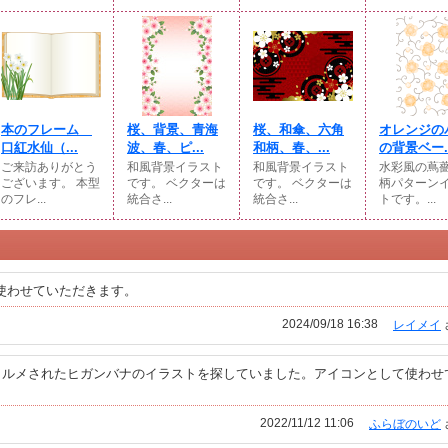
本のフレーム
桜、背景、青海
桜、和傘、六角
オレンジの
口紅水仙（...
波、春、ピ...
和柄、春、...
の背景ベー..
ご来訪ありがとう
和風背景イラスト
和風背景イラスト
水彩風の蔦
ございます。 本型
です。 ベクターは
です。 ベクターは
柄パターン
のフレ...
統合さ...
統合さ...
トです。...
使わせていただきます。
2024/09/18 16:38
レイメイ
ォルメされたヒガンバナのイラストを探していました。アイコンとして使わせ
2022/11/12 11:06
ふらぼのいど