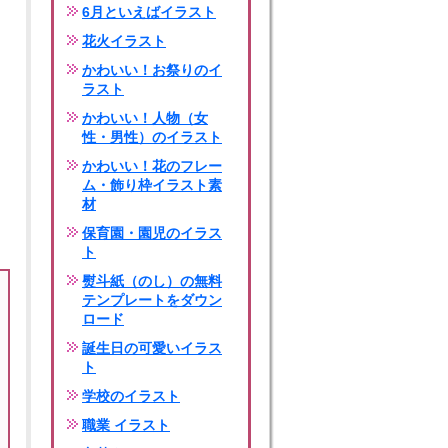
6月といえばイラスト
花火イラスト
かわいい！お祭りのイ
ラスト
かわいい！人物（女
性・男性）のイラスト
かわいい！花のフレー
ム・飾り枠イラスト素
材
保育園・園児のイラス
ト
熨斗紙（のし）の無料
テンプレートをダウン
ロード
誕生日の可愛いイラス
ト
学校のイラスト
職業 イラスト