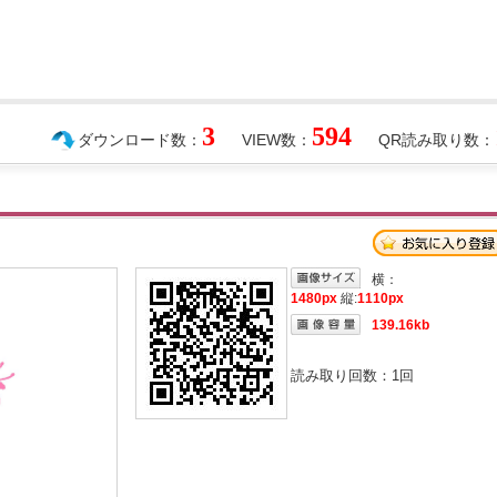
3
594
ダウンロード数：
VIEW数：
QR読み取り数：
横：
1480px
縦:
1110px
139.16kb
読み取り回数：
1
回