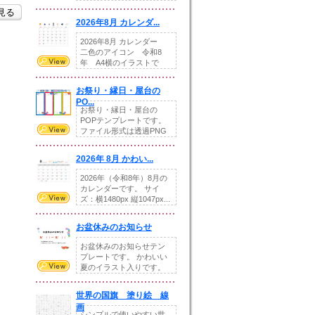
りの提...
を見る
2026年8月 カレンダ...
2026年8月 カレンダー
二色のアイコン 令和8
年 A4横のイラストで
す。8月をテ...
お祭り・縁日・屋台の
PO...
お祭り・縁日・屋台の
POPテンプレートです。
ファイル形式は透過PNG
です。---太め...
2026年 8月 かわい...
2026年（令和8年）8月の
カレンダーです。 サイ
ズ：横1480px 縦1047px...
お盆休みのお知らせ
お盆休みのお知らせテン
プレートです。 かわいい
夏のイラスト入りです。
休業日の日付けを...
世界の国旗 塗り絵 線
画
シンプルで使いやすい世