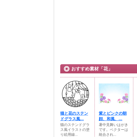
おすすめ素材「花」
猫と花のステン
紫とピンクの朝
ドグラス風...
顔、和風、...
猫のステンドグラ
暑中見舞いはがき
ス風イラストの塗
です。ベクターは
り絵用線...
統合され...