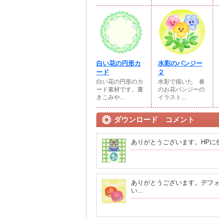
白い花の円形カ
水彩のパンジー
ード
２
白い花の円形のカ
水彩で描いた 春
ード素材です。書
のお花パンジーの
きこみや...
イラスト...
ダウンロード コメント
ありがとうございます。HPに
ありがとうございます。デフ
い...