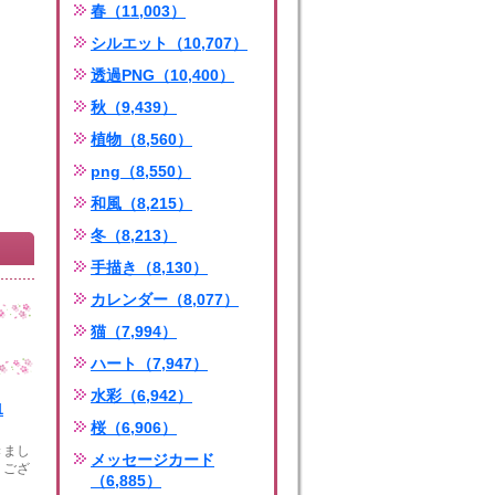
春（11,003）
シルエット（10,707）
透過PNG（10,400）
秋（9,439）
植物（8,560）
png（8,550）
和風（8,215）
冬（8,213）
手描き（8,130）
カレンダー（8,077）
猫（7,994）
ハート（7,947）
水彩（6,942）
1
桜（6,906）
きまし
メッセージカード
うござ
（6,885）