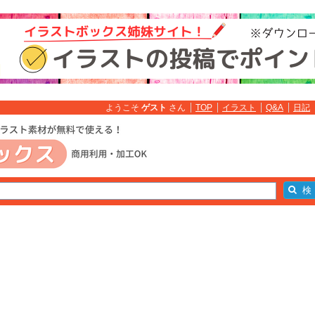
ようこそ
ゲスト
さん
TOP
イラスト
Q&A
日記