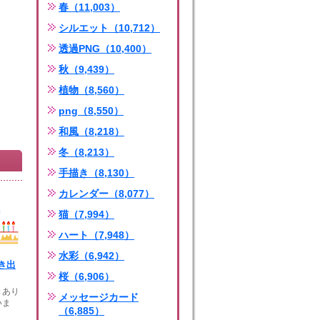
春（11,003）
シルエット（10,712）
透過PNG（10,400）
秋（9,439）
植物（8,560）
png（8,550）
和風（8,218）
冬（8,213）
手描き（8,130）
カレンダー（8,077）
猫（7,994）
ハート（7,948）
水彩（6,942）
き出
桜（6,906）
きあり
メッセージカード
いま
（6,885）