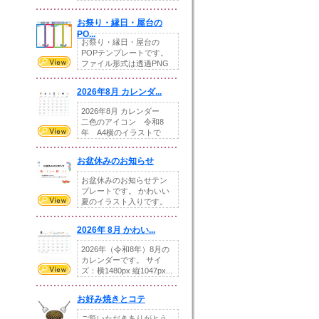
りの提...
お祭り・縁日・屋台の
PO...
お祭り・縁日・屋台の
POPテンプレートです。
ファイル形式は透過PNG
です。---太め...
2026年8月 カレンダ...
2026年8月 カレンダー
二色のアイコン 令和8
年 A4横のイラストで
す。8月をテ...
お盆休みのお知らせ
お盆休みのお知らせテン
プレートです。 かわいい
夏のイラスト入りです。
休業日の日付けを...
2026年 8月 かわい...
2026年（令和8年）8月の
カレンダーです。 サイ
ズ：横1480px 縦1047px...
お好み焼きとコテ
ご覧いただきありがとう