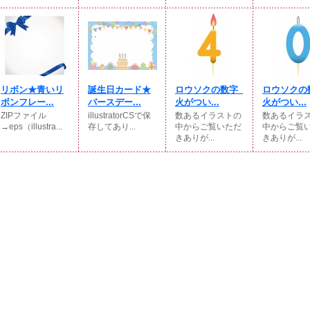
リボン★青いリ
誕生日カード★
ロウソクの数字_
ロウソクの
ボンフレー...
バースデー...
火がつい...
火がつい...
ZIPファイル
illustratorCSで保
数あるイラストの
数あるイラ
→eps（illustra...
存してあり...
中からご覧いただ
中からご覧
きありが...
きありが...