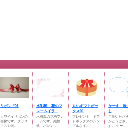
リボン #01
水彩風 花のフ
丸いギフトボッ
ケーキ 吹
レームイラ...
クス01
し
カワイイリボンの
水彩風の花柄フレ
プレゼント、ギフ
ご覧いただ
画像です。クリス
ームです。結婚
トボックスのシン
がとうござ
マスや誕...
式、バレン...
プルなイ...
す。 ケー...