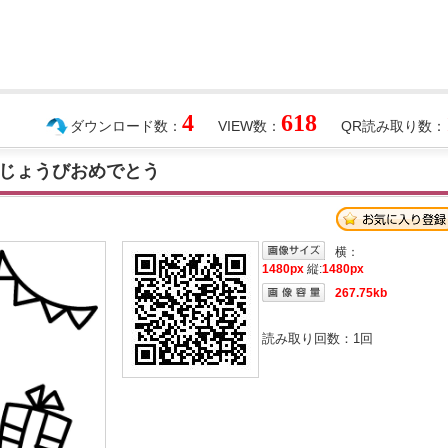
4
618
ダウンロード数：
VIEW数：
QR読み取り数：
じょうびおめでとう
横：
1480px
縦:
1480px
267.75kb
読み取り回数：
1
回