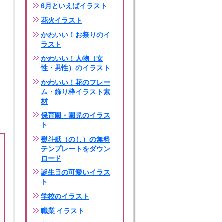
6月といえばイラスト
花火イラスト
かわいい！お祭りのイ
ラスト
かわいい！人物（女
性・男性）のイラスト
かわいい！花のフレー
ム・飾り枠イラスト素
材
保育園・園児のイラス
ト
熨斗紙（のし）の無料
テンプレートをダウン
ロード
誕生日の可愛いイラス
ト
学校のイラスト
職業 イラスト