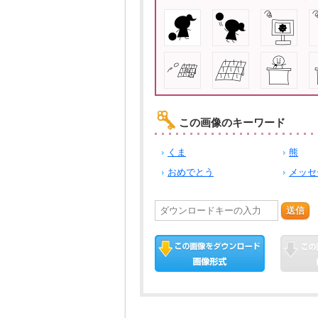
この画像のキーワード
くま
熊
おめでとう
メッセ
送信