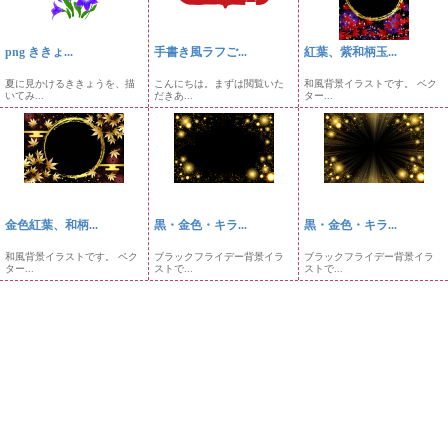
png ききょ...
手書き風ラフご...
紅葉、紫和柄玉...
夏に見かけるききょうを、描
こんにちは。まずは閲覧いた
和風背景イラストです。 ベク
いてみ...
だきあ...
ター...
金色紅葉、和柄...
黒・金色・キラ...
黒・金色・キラ...
和風背景イラストです。 ベク
ブラックフライデー背景イラ
ブラックフライデー背景イラ
ター...
ストで...
ストで...