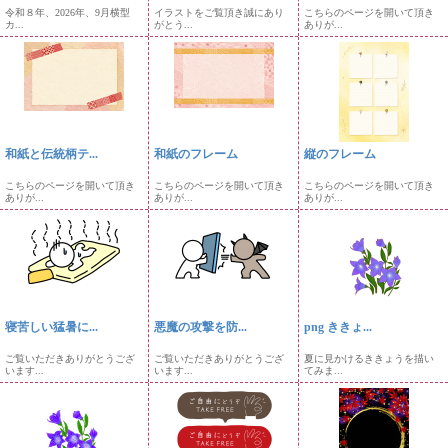
令和８年、2026年、9月横型
イラストをご覧頂き誠にあり
こちらのページを開いて頂き
カ...
がとう...
ありが...
和紙と伝統柄テ...
和紙のフレーム
縦のフレーム
こちらのページを開いて頂き
こちらのページを開いて頂き
こちらのページを開いて頂き
ありが...
ありが...
ありが...
寝苦しい猛暑に...
悪魔の攻撃を防...
png ききょ...
ご覧いただきありがとうござ
ご覧いただきありがとうござ
夏に見かけるききょうを描い
います...
います...
てみま...