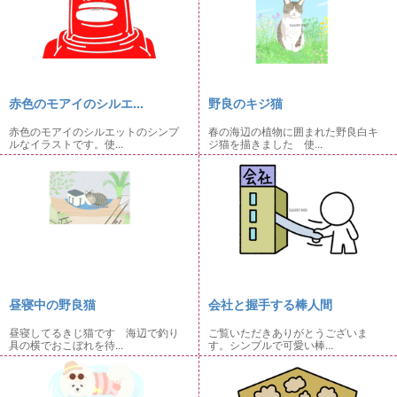
赤色のモアイのシルエ...
野良のキジ猫
赤色のモアイのシルエットのシンプ
春の海辺の植物に囲まれた野良白キ
ルなイラストです。使...
ジ猫を描きました 使...
昼寝中の野良猫
会社と握手する棒人間
昼寝してるきじ猫です 海辺で釣り
ご覧いただきありがとうございま
具の横でおこぼれを待...
す。シンプルで可愛い棒...