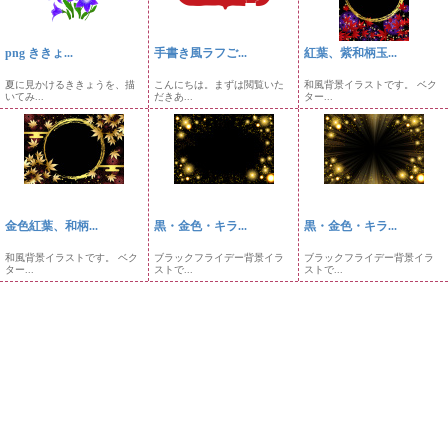
png ききょ...
手書き風ラフご...
紅葉、紫和柄玉...
夏に見かけるききょうを、描
こんにちは。まずは閲覧いた
和風背景イラストです。 ベク
いてみ...
だきあ...
ター...
金色紅葉、和柄...
黒・金色・キラ...
黒・金色・キラ...
和風背景イラストです。 ベク
ブラックフライデー背景イラ
ブラックフライデー背景イラ
ター...
ストで...
ストで...