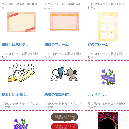
令和８年、2026年、9月横型
イラストをご覧頂き誠にあり
こちらのページを開いて頂き
カ...
がとう...
ありが...
和紙と伝統柄テ...
和紙のフレーム
縦のフレーム
こちらのページを開いて頂き
こちらのページを開いて頂き
こちらのページを開いて頂き
ありが...
ありが...
ありが...
寝苦しい猛暑に...
悪魔の攻撃を防...
png ききょ...
ご覧いただきありがとうござ
ご覧いただきありがとうござ
夏に見かけるききょうを描い
います...
います...
てみま...