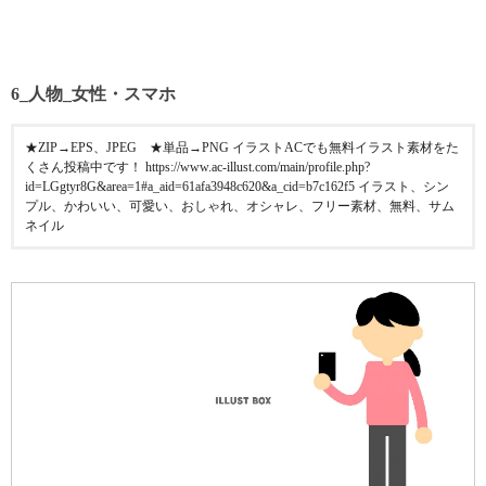
6_人物_女性・スマホ
★ZIP→EPS、JPEG ★単品→PNG イラストACでも無料イラスト素材をた
くさん投稿中です！ https://www.ac-illust.com/main/profile.php?
id=LGgtyr8G&area=1#a_aid=61afa3948c620&a_cid=b7c162f5 イラスト、シン
プル、かわいい、可愛い、おしゃれ、オシャレ、フリー素材、無料、サム
ネイル