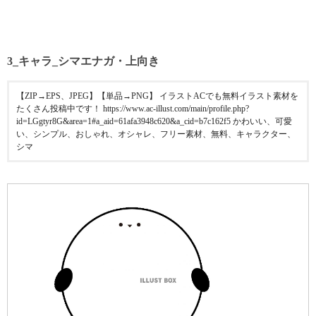
3_キャラ_シマエナガ・上向き
【ZIP→EPS、JPEG】【単品→PNG】 イラストACでも無料イラスト素材を
たくさん投稿中です！ https://www.ac-illust.com/main/profile.php?
id=LGgtyr8G&area=1#a_aid=61afa3948c620&a_cid=b7c162f5 かわいい、可愛
い、シンプル、おしゃれ、オシャレ、フリー素材、無料、キャラクター、
シマ