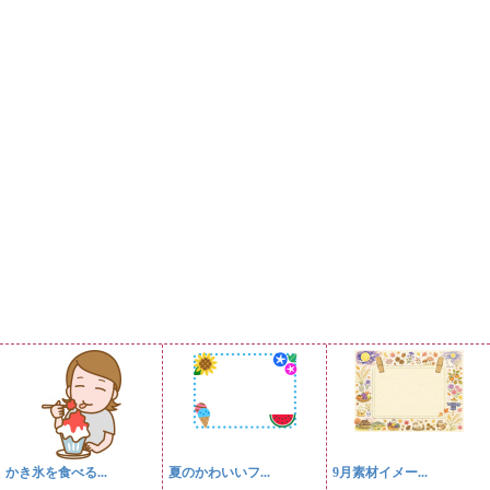
かき氷を食べる...
夏のかわいいフ...
9月素材イメー...