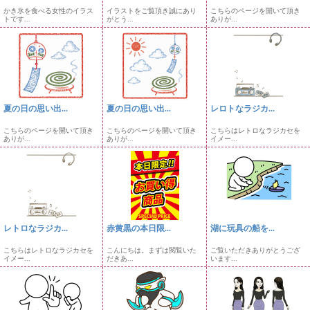
かき氷を食べる女性のイラス
イラストをご覧頂き誠にあり
こちらのページを開いて頂き
トです...
がとう...
ありが...
夏の日の思い出...
夏の日の思い出...
レロトなラジカ...
こちらのページを開いて頂き
こちらのページを開いて頂き
こちらはレトロなラジカセを
ありが...
ありが...
イメー...
レトロなラジカ...
赤黄黒の本日限...
湖に玩具の船を...
こちらはレトロなラジカセを
こんにちは。まずは閲覧いた
ご覧いただきありがとうござ
イメー...
だきあ...
います...