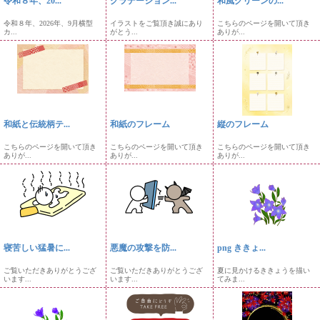
令和８年、20...
グラデーション...
和風グリーンの...
令和８年、2026年、9月横型
イラストをご覧頂き誠にあり
こちらのページを開いて頂き
カ...
がとう...
ありが...
和紙と伝統柄テ...
和紙のフレーム
縦のフレーム
こちらのページを開いて頂き
こちらのページを開いて頂き
こちらのページを開いて頂き
ありが...
ありが...
ありが...
寝苦しい猛暑に...
悪魔の攻撃を防...
png ききょ...
ご覧いただきありがとうござ
ご覧いただきありがとうござ
夏に見かけるききょうを描い
います...
います...
てみま...