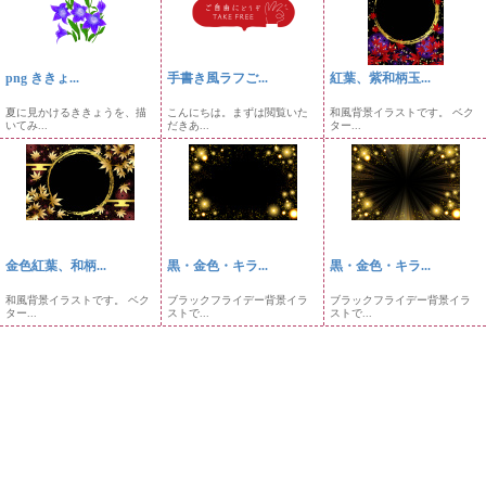
png ききょ...
手書き風ラフご...
紅葉、紫和柄玉...
夏に見かけるききょうを、描
こんにちは。まずは閲覧いた
和風背景イラストです。 ベク
いてみ...
だきあ...
ター...
金色紅葉、和柄...
黒・金色・キラ...
黒・金色・キラ...
和風背景イラストです。 ベク
ブラックフライデー背景イラ
ブラックフライデー背景イラ
ター...
ストで...
ストで...