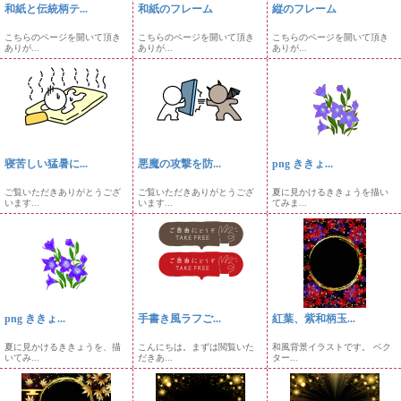
和紙と伝統柄テ...
和紙のフレーム
縦のフレーム
こちらのページを開いて頂き
こちらのページを開いて頂き
こちらのページを開いて頂き
ありが...
ありが...
ありが...
寝苦しい猛暑に...
悪魔の攻撃を防...
png ききょ...
ご覧いただきありがとうござ
ご覧いただきありがとうござ
夏に見かけるききょうを描い
います...
います...
てみま...
png ききょ...
手書き風ラフご...
紅葉、紫和柄玉...
夏に見かけるききょうを、描
こんにちは。まずは閲覧いた
和風背景イラストです。 ベク
いてみ...
だきあ...
ター...