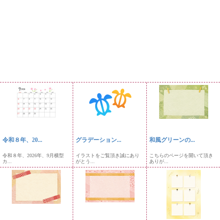
令和８年、20...
グラデーション...
和風グリーンの...
令和８年、2026年、9月横型
イラストをご覧頂き誠にあり
こちらのページを開いて頂き
カ...
がとう...
ありが...