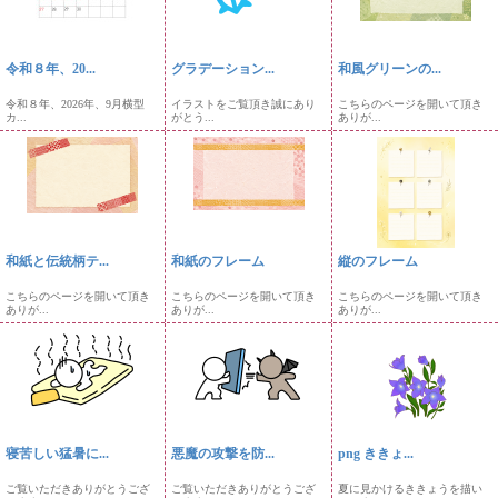
令和８年、20...
グラデーション...
和風グリーンの...
令和８年、2026年、9月横型
イラストをご覧頂き誠にあり
こちらのページを開いて頂き
カ...
がとう...
ありが...
和紙と伝統柄テ...
和紙のフレーム
縦のフレーム
こちらのページを開いて頂き
こちらのページを開いて頂き
こちらのページを開いて頂き
ありが...
ありが...
ありが...
寝苦しい猛暑に...
悪魔の攻撃を防...
png ききょ...
ご覧いただきありがとうござ
ご覧いただきありがとうござ
夏に見かけるききょうを描い