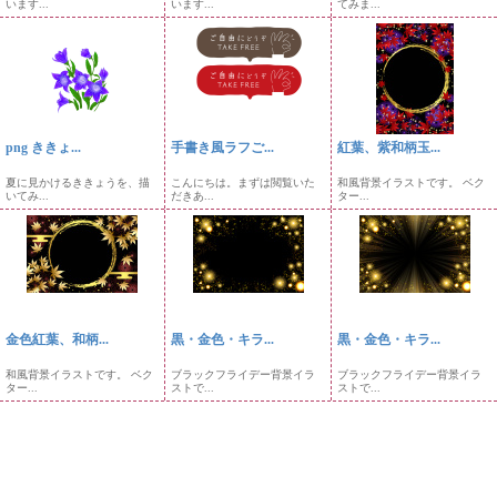
います...
います...
てみま...
png ききょ...
手書き風ラフご...
紅葉、紫和柄玉...
夏に見かけるききょうを、描
こんにちは。まずは閲覧いた
和風背景イラストです。 ベク
いてみ...
だきあ...
ター...
金色紅葉、和柄...
黒・金色・キラ...
黒・金色・キラ...
和風背景イラストです。 ベク
ブラックフライデー背景イラ
ブラックフライデー背景イラ
ター...
ストで...
ストで...