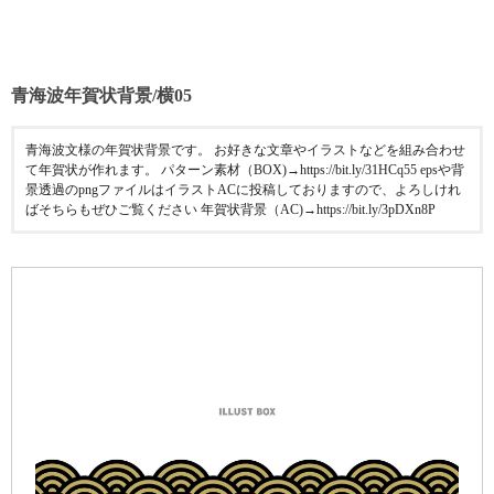
青海波年賀状背景/横05
青海波文様の年賀状背景です。 お好きな文章やイラストなどを組み合わせ
て年賀状が作れます。 パターン素材（BOX)→https://bit.ly/31HCq55 epsや背
景透過のpngファイルはイラストACに投稿しておりますので、よろしけれ
ばそちらもぜひご覧ください 年賀状背景（AC)→https://bit.ly/3pDXn8P