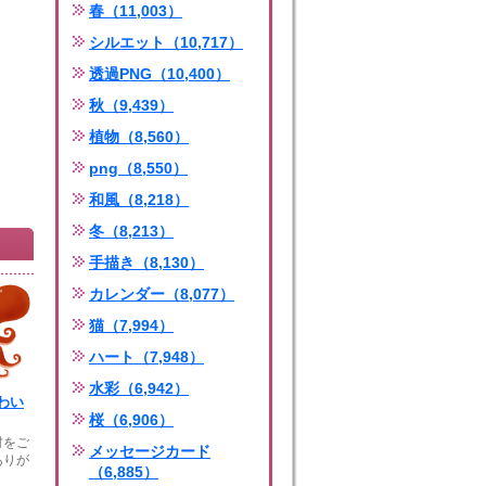
春（11,003）
シルエット（10,717）
透過PNG（10,400）
秋（9,439）
植物（8,560）
png（8,550）
和風（8,218）
冬（8,213）
手描き（8,130）
カレンダー（8,077）
猫（7,994）
ハート（7,948）
水彩（6,942）
わい
桜（6,906）
材をご
メッセージカード
ありが
（6,885）