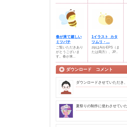
春が来て嬉しい
1イラスト_カタ
ミツバチ
ツムリ・...
ご覧いただきあり
zipはAiかEPS（ま
がとうございま
たは両方）、JP...
す。春が来...
ダウンロード コメント
ダウンロードさせていただき
夏祭りの制作に使わさせてい