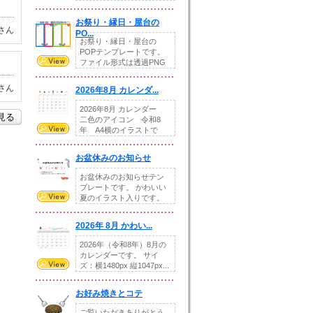
りの提...
お祭り・縁日・屋台の
さん
PO...
お祭り・縁日・屋台の
POPテンプレートです。
ファイル形式は透過PNG
です。---太め...
さん
2026年8月 カレンダ...
2026年8月 カレンダー
を見る
二色のアイコン 令和8
年 A4横のイラストで
す。8月をテ...
お盆休みのお知らせ
お盆休みのお知らせテン
プレートです。 かわいい
夏のイラスト入りです。
休業日の日付けを...
2026年 8月 かわい...
2026年（令和8年）8月の
カレンダーです。 サイ
ズ：横1480px 縦1047px...
お好み焼きとコテ
ご覧いただきありがとう