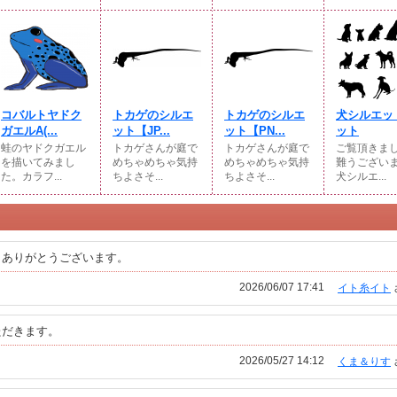
コバルトヤドク
トカゲのシルエ
トカゲのシルエ
犬シルエッ
ガエルA(...
ット【JP...
ット【PN...
ット
蛙のヤドクガエル
トカゲさんが庭で
トカゲさんが庭で
ご覧頂きま
を描いてみまし
めちゃめちゃ気持
めちゃめちゃ気持
難うござい
た。カラフ...
ちよさそ...
ちよさそ...
犬シルエ...
、ありがとうございます。
2026/06/07 17:41
イト糸イト
ただきます。
2026/05/27 14:12
くま＆りす