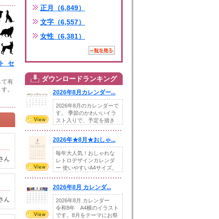
正月（6,849）
文字（6,557）
女性（6,381）
ト_セ
ダウンロードランキング
して有
ます。
2026年8月カレンダー...
2026年8月のカレンダーで
す。 季節のかわいいイラ
スト入りで、予定を描き
込めるスペ...
2026年★8月★おしゃ...
毎年大人気！おしゃれな
さん
レトロデザインカレンダ
ー 使いやすいA4サイズ。
illust...
2026年8月 カレンダ...
さん
2026年8月 カレンダー
令和8年 A4横のイラスト
です。8月をテーマにお祭