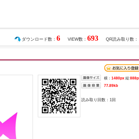
6
693
ダウンロード数：
VIEW数：
QR読み取り数：
横：
1480px
縦:
888p
77.89kb
読み取り回数：
1
回