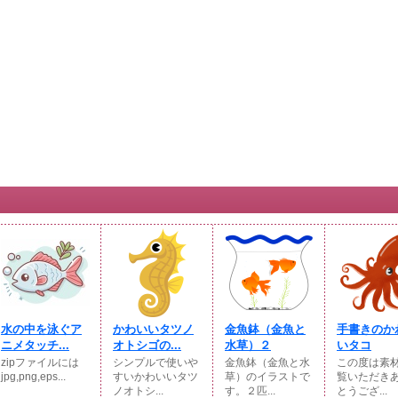
水の中を泳ぐア
かわいいタツノ
金魚鉢（金魚と
手書きのか
ニメタッチ...
オトシゴの...
水草）２
いタコ
zipファイルには
シンプルで使いや
金魚鉢（金魚と水
この度は素
jpg,png,eps...
すいかわいいタツ
草）のイラストで
覧いただき
ノオトシ...
す。２匹...
とうござ...