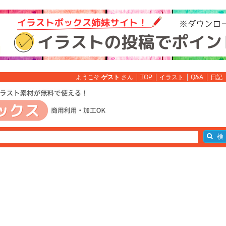
ようこそ
ゲスト
さん
TOP
イラスト
Q&A
日記