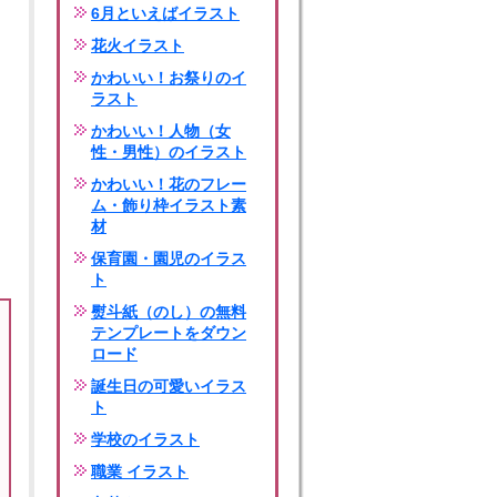
6月といえばイラスト
花火イラスト
かわいい！お祭りのイ
ラスト
かわいい！人物（女
性・男性）のイラスト
かわいい！花のフレー
ム・飾り枠イラスト素
材
保育園・園児のイラス
ト
熨斗紙（のし）の無料
テンプレートをダウン
ロード
誕生日の可愛いイラス
ト
学校のイラスト
職業 イラスト