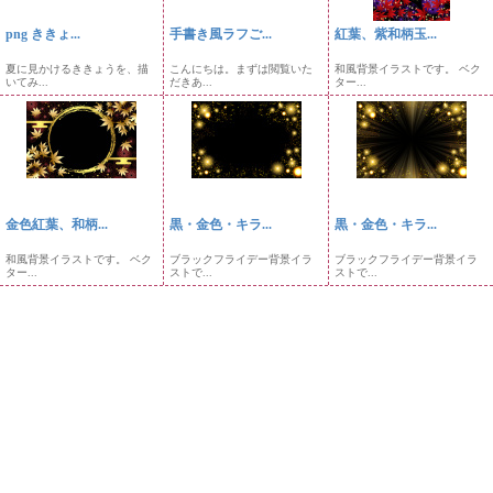
png ききょ...
手書き風ラフご...
紅葉、紫和柄玉...
夏に見かけるききょうを、描
こんにちは。まずは閲覧いた
和風背景イラストです。 ベク
いてみ...
だきあ...
ター...
金色紅葉、和柄...
黒・金色・キラ...
黒・金色・キラ...
和風背景イラストです。 ベク
ブラックフライデー背景イラ
ブラックフライデー背景イラ
ター...
ストで...
ストで...