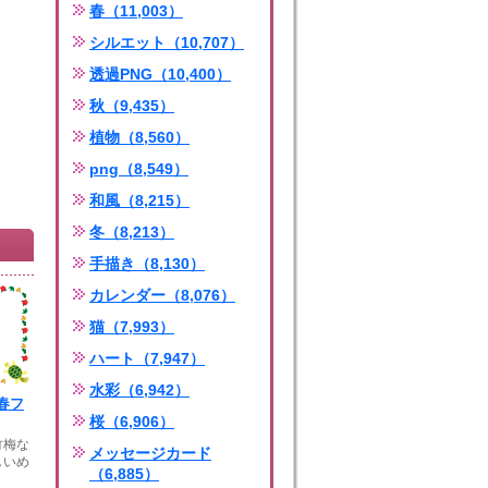
春（11,003）
シルエット（10,707）
透過PNG（10,400）
秋（9,435）
植物（8,560）
png（8,549）
和風（8,215）
冬（8,213）
手描き（8,130）
カレンダー（8,076）
猫（7,993）
ハート（7,947）
水彩（6,942）
春フ
桜（6,906）
竹梅な
メッセージカード
しいめ
（6,885）