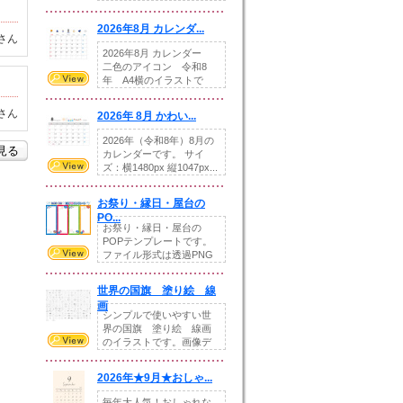
りの提...
2026年8月 カレンダ...
さん
2026年8月 カレンダー
二色のアイコン 令和8
年 A4横のイラストで
す。8月をテ...
さん
2026年 8月 かわい...
2026年（令和8年）8月の
を見る
カレンダーです。 サイ
ズ：横1480px 縦1047px...
お祭り・縁日・屋台の
PO...
お祭り・縁日・屋台の
POPテンプレートです。
ファイル形式は透過PNG
です。---太め...
世界の国旗 塗り絵 線
画
シンプルで使いやすい世
界の国旗 塗り絵 線画
のイラストです。画像デ
ータとEPSデータ...
2026年★9月★おしゃ...
毎年大人気！おしゃれな