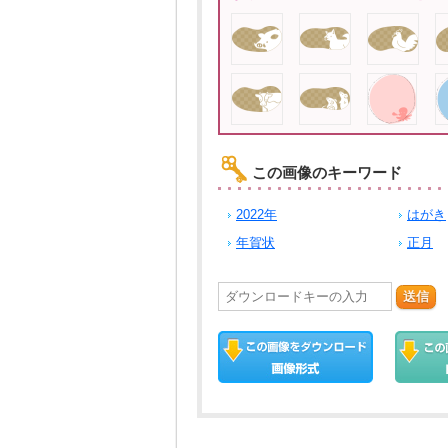
この画像のキーワード
2022年
はがき
年賀状
正月
送信