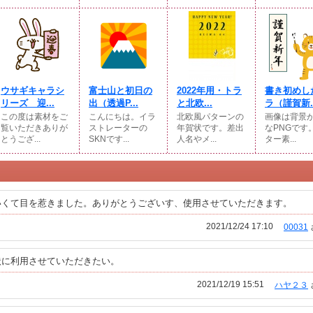
ウサギキャラシ
富士山と初日の
2022年用・トラ
書き初めし
リーズ 迎...
出（透過P...
と北欧...
ラ（謹賀新..
この度は素材をご
こんにちは。イラ
北欧風パターンの
画像は背景
覧いただきありが
ストレーターの
年賀状です。差出
なPNGです
とうござ...
SKNです...
人名やメ...
ター素...
いくて目を惹きました。ありがとうございす、使用させていただきます。
2021/12/24 17:10
00031
状に利用させていただきたい。
2021/12/19 15:51
ハヤ２３