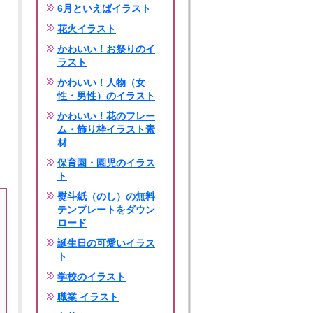
6月といえばイラスト
花火イラスト
かわいい！お祭りのイ
ラスト
かわいい！人物（女
性・男性）のイラスト
かわいい！花のフレー
ム・飾り枠イラスト素
材
保育園・園児のイラス
ト
熨斗紙（のし）の無料
テンプレートをダウン
ロード
誕生日の可愛いイラス
ト
学校のイラスト
職業 イラスト