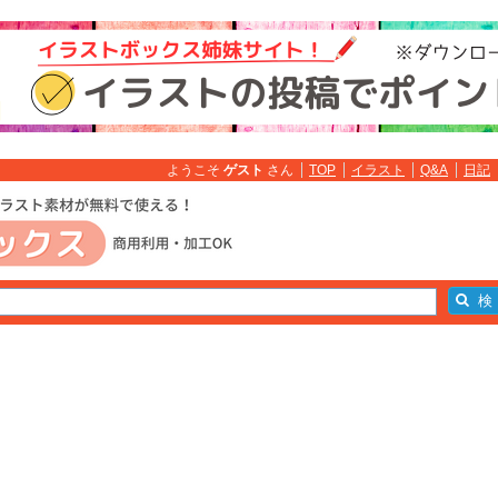
ようこそ
ゲスト
さん
TOP
イラスト
Q&A
日記