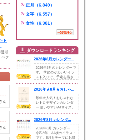
正月（6,849）
文字（6,557）
女性（6,381）
たト
.
ダウンロードランキング
が透明
。ベク
2026年8月カレンダー...
2026年8月のカレンダーで
す。 季節のかわいいイラ
スト入りで、予定を描き
込めるスペ...
2026年★8月★おしゃ...
毎年大人気！おしゃれな
さん
レトロデザインカレンダ
ー 使いやすいA4サイズ。
illust...
2026年8月 カレンダ...
さん
2026年8月 カレンダー
令和8年 A4横のイラスト
です。8月をテーマにお祭