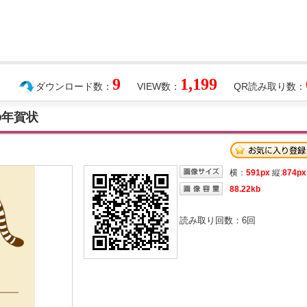
9
1,199
ダウンロード数：
VIEW数：
QR読み取り数：
の年賀状
横：
591px
縦:
874px
88.22kb
読み取り回数：
6
回