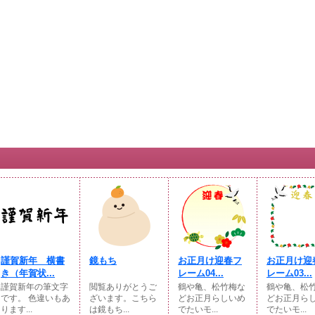
謹賀新年 横書
鏡もち
お正月け迎春フ
お正月け迎
き（年賀状...
レーム04...
レーム03...
謹賀新年の筆文字
閲覧ありがとうご
鶴や亀、松竹梅な
鶴や亀、松
です。 色違いもあ
ざいます。こちら
どお正月らしいめ
どお正月ら
ります...
は鏡もち...
でたいモ...
でたいモ...