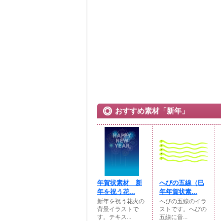
おすすめ素材「新年」
年賀状素材 新
へびの五線（巳
年を祝う花...
年年賀状素...
新年を祝う花火の
へびの五線のイラ
背景イラストで
ストです。へびの
す。テキス...
五線に音...