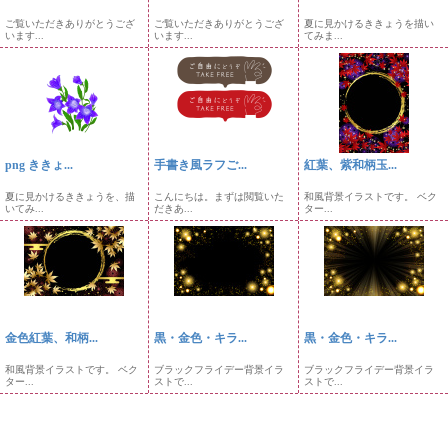
ご覧いただきありがとうござ
ご覧いただきありがとうござ
夏に見かけるききょうを描い
います...
います...
てみま...
png ききょ...
手書き風ラフご...
紅葉、紫和柄玉...
夏に見かけるききょうを、描
こんにちは。まずは閲覧いた
和風背景イラストです。 ベク
いてみ...
だきあ...
ター...
金色紅葉、和柄...
黒・金色・キラ...
黒・金色・キラ...
和風背景イラストです。 ベク
ブラックフライデー背景イラ
ブラックフライデー背景イラ
ター...
ストで...
ストで...