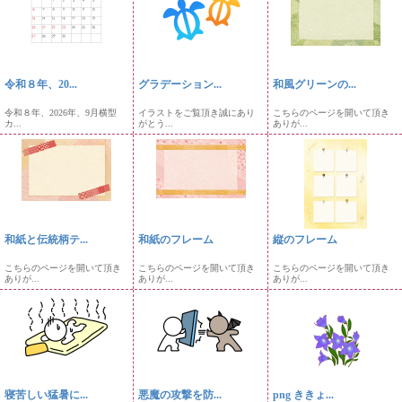
令和８年、20...
グラデーション...
和風グリーンの...
令和８年、2026年、9月横型
イラストをご覧頂き誠にあり
こちらのページを開いて頂き
カ...
がとう...
ありが...
和紙と伝統柄テ...
和紙のフレーム
縦のフレーム
こちらのページを開いて頂き
こちらのページを開いて頂き
こちらのページを開いて頂き
ありが...
ありが...
ありが...
寝苦しい猛暑に...
悪魔の攻撃を防...
png ききょ...