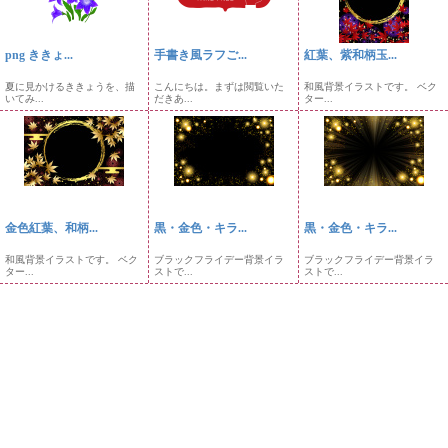
png ききょ...
手書き風ラフご...
紅葉、紫和柄玉...
夏に見かけるききょうを、描
こんにちは。まずは閲覧いた
和風背景イラストです。 ベク
いてみ...
だきあ...
ター...
金色紅葉、和柄...
黒・金色・キラ...
黒・金色・キラ...
和風背景イラストです。 ベク
ブラックフライデー背景イラ
ブラックフライデー背景イラ
ター...
ストで...
ストで...