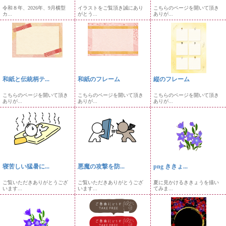
令和８年、2026年、9月横型
イラストをご覧頂き誠にあり
こちらのページを開いて頂き
カ...
がとう...
ありが...
和紙と伝統柄テ...
和紙のフレーム
縦のフレーム
こちらのページを開いて頂き
こちらのページを開いて頂き
こちらのページを開いて頂き
ありが...
ありが...
ありが...
寝苦しい猛暑に...
悪魔の攻撃を防...
png ききょ...
ご覧いただきありがとうござ
ご覧いただきありがとうござ
夏に見かけるききょうを描い
います...
います...
てみま...