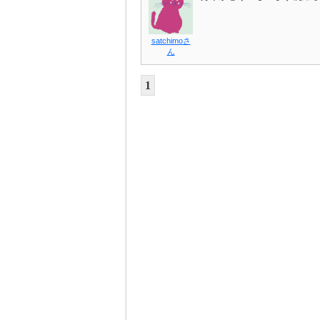
satchimoさ
ん
1