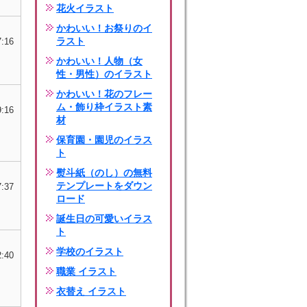
花火イラスト
かわいい！お祭りのイ
ラスト
7:16
かわいい！人物（女
性・男性）のイラスト
かわいい！花のフレー
ム・飾り枠イラスト素
9:16
材
保育園・園児のイラス
ト
熨斗紙（のし）の無料
テンプレートをダウン
7:37
ロード
誕生日の可愛いイラス
ト
学校のイラスト
2:40
職業 イラスト
衣替え イラスト