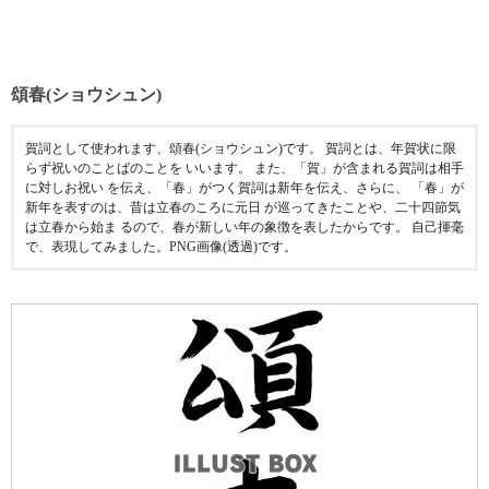
頌春(ショウシュン)
賀詞として使われます、頌春(ショウシュン)です。 賀詞とは、年賀状に限
らず祝いのことばのことを いいます。 また、「賀」が含まれる賀詞は相手
に対しお祝い を伝え、「春」がつく賀詞は新年を伝え、さらに、 「春」が
新年を表すのは、昔は立春のころに元日 が巡ってきたことや、二十四節気
は立春から始ま るので、春が新しい年の象徴を表したからです。 自己揮毫
で、表現してみました。PNG画像(透過)です。