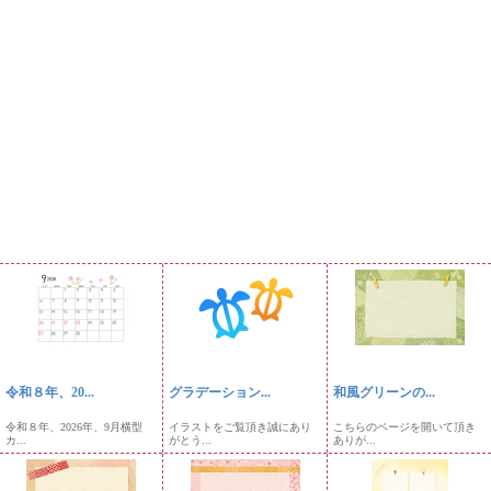
令和８年、20...
グラデーション...
和風グリーンの...
令和８年、2026年、9月横型
イラストをご覧頂き誠にあり
こちらのページを開いて頂き
カ...
がとう...
ありが...