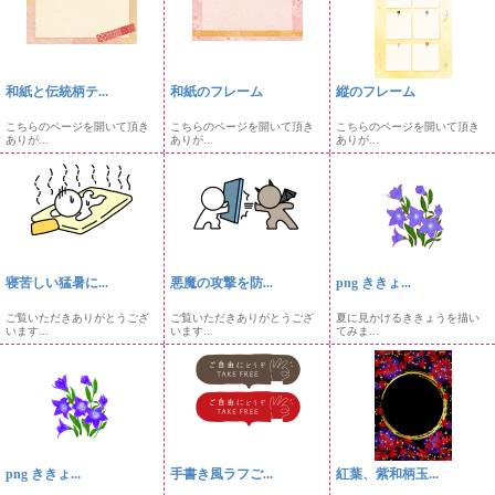
和紙と伝統柄テ...
和紙のフレーム
縦のフレーム
こちらのページを開いて頂き
こちらのページを開いて頂き
こちらのページを開いて頂き
ありが...
ありが...
ありが...
寝苦しい猛暑に...
悪魔の攻撃を防...
png ききょ...
ご覧いただきありがとうござ
ご覧いただきありがとうござ
夏に見かけるききょうを描い
います...
います...
てみま...
png ききょ...
手書き風ラフご...
紅葉、紫和柄玉...