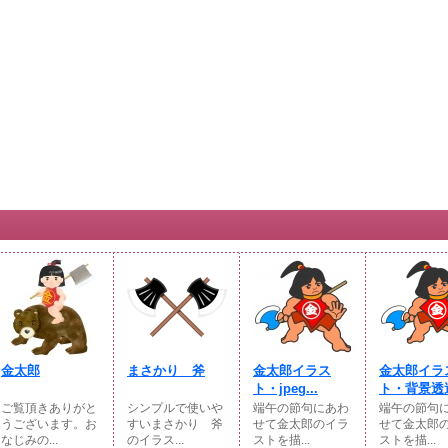
金太郎
まさかり 斧
金太郎イラス
金太郎イラ
ト・jpeg...
ト・背景透過
ご覧頂きありがと
シンプルで使いや
端午の節句にあわ
端午の節句
うございます。お
すいまさかり 斧
せて金太郎のイラ
せて金太郎
なじみの...
のイラス...
ストを描...
ストを描...