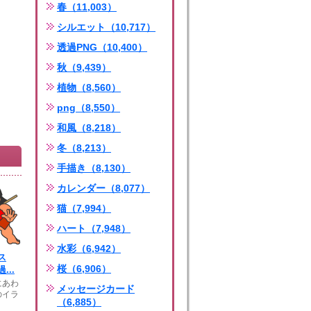
春（11,003）
シルエット（10,717）
透過PNG（10,400）
秋（9,439）
植物（8,560）
png（8,550）
和風（8,218）
冬（8,213）
手描き（8,130）
カレンダー（8,077）
猫（7,994）
ハート（7,948）
水彩（6,942）
ス
桜（6,906）
...
にあわ
メッセージカード
のイラ
（6,885）