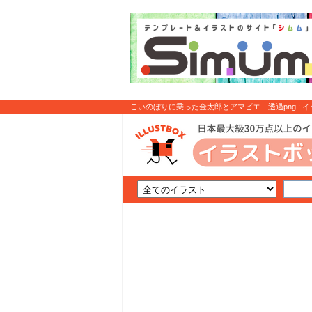
こいのぼりに乗った金太郎とアマビエ 透過png : 