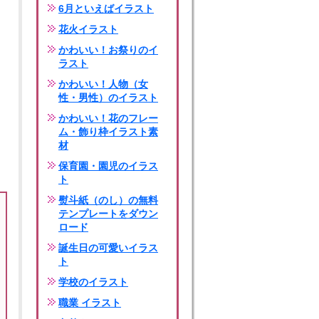
6月といえばイラスト
花火イラスト
かわいい！お祭りのイ
ラスト
かわいい！人物（女
性・男性）のイラスト
かわいい！花のフレー
ム・飾り枠イラスト素
材
保育園・園児のイラス
ト
熨斗紙（のし）の無料
テンプレートをダウン
ロード
誕生日の可愛いイラス
ト
学校のイラスト
職業 イラスト