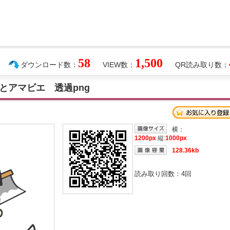
58
1,500
ダウンロード数：
VIEW数：
QR読み取り数：
とアマビエ 透過png
横：
1200px
縦:
1000px
128.36kb
読み取り回数：
4
回