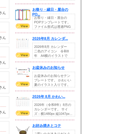
りの提...
お祭り・縁日・屋台の
さん
PO...
お祭り・縁日・屋台の
POPテンプレートです。
ファイル形式は透過PNG
です。---太め...
さん
2026年8月 カレンダ...
2026年8月 カレンダー
二色のアイコン 令和8
年 A4横のイラストで
す。8月をテ...
さん
お盆休みのお知らせ
お盆休みのお知らせテン
プレートです。 かわいい
夏のイラスト入りです。
さん
休業日の日付けを...
2026年 8月 かわい...
2026年（令和8年）8月の
カレンダーです。 サイ
さん
ズ：横1480px 縦1047px...
お好み焼きとコテ
ご覧いただきありがとう