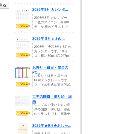
りの提...
を見る
2026年8月 カレンダ...
2026年8月 カレンダー
二色のアイコン 令和8
年 A4横のイラストで
す。8月をテ...
2026年 8月 かわい...
2026年（令和8年）8月の
カレンダーです。 サイ
ズ：横1480px 縦1047px...
お祭り・縁日・屋台の
PO...
お祭り・縁日・屋台の
POPテンプレートです。
ファイル形式は透過PNG
です。---太め...
世界の国旗 塗り絵 線
画
シンプルで使いやすい世
界の国旗 塗り絵 線画
のイラストです。画像デ
ータとEPSデータ...
2026年★9月★おしゃ...
毎年大人気！おしゃれな