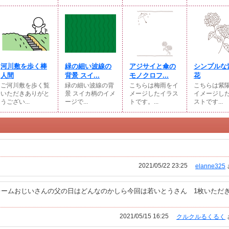
河川敷を歩く棒
緑の細い波線の
アジサイと傘の
シンプルな
人間
背景 スイ...
モノクロフ...
花
ご河川敷を歩く覧
緑の細い波線の背
こちらは梅雨をイ
こちらは紫
いただきありがと
景 スイカ柄のイメ
メージしたイラス
イメージし
うござい...
ージで...
トです。...
ストです...
2021/05/22 23:25
elanne325
レームおじいさんの父の日はどんなのかしら今回は若いとうさん 1枚いただ
2021/05/15 16:25
クルクルるくるく