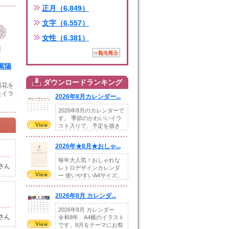
正月（6,849）
文字（6,557）
女性（6,381）
紫陽
ダウンロードランキング
陽花を
たイラ
2026年8月カレンダー...
2026年8月のカレンダーで
す。 季節のかわいいイラ
スト入りで、予定を描き
込めるスペ...
2026年★8月★おしゃ...
毎年大人気！おしゃれな
さん
レトロデザインカレンダ
ー 使いやすいA4サイズ。
illust...
き
2026年8月 カレンダ...
2026年8月 カレンダー
さん
令和8年 A4横のイラスト
です。8月をテーマにお祭