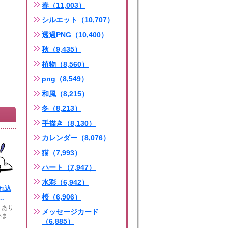
春（11,003）
シルエット（10,707）
透過PNG（10,400）
秋（9,435）
植物（8,560）
png（8,549）
和風（8,215）
冬（8,213）
手描き（8,130）
カレンダー（8,076）
猫（7,993）
ハート（7,947）
水彩（6,942）
れ込
桜（6,906）
.
きあり
メッセージカード
いま
（6,885）