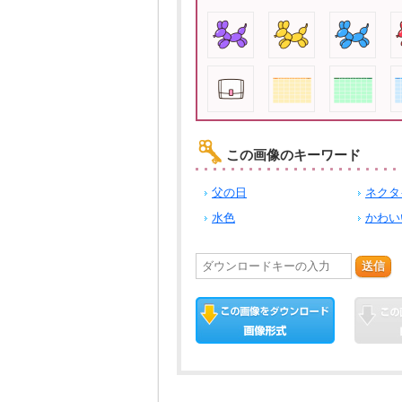
この画像のキーワード
父の日
ネクタ
水色
かわい
送信