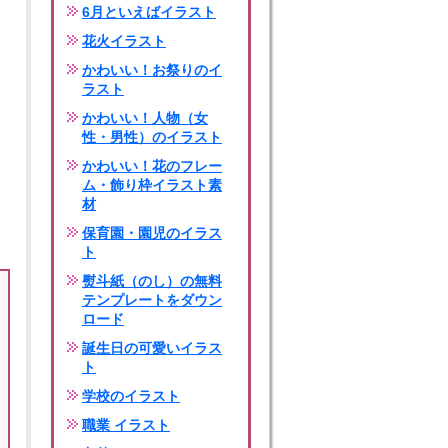
6月といえばイラスト
花火イラスト
かわいい！お祭りのイ
ラスト
かわいい！人物（女
性・男性）のイラスト
かわいい！花のフレー
ム・飾り枠イラスト素
材
保育園・園児のイラス
ト
熨斗紙（のし）の無料
テンプレートをダウン
ロード
誕生日の可愛いイラス
ト
学校のイラスト
職業 イラスト