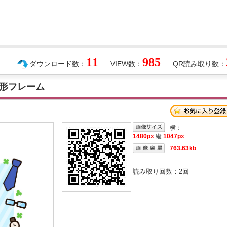
11
985
ダウンロード数：
VIEW数：
QR読み取り数：
形フレーム
横：
1480px
縦:
1047px
763.63kb
読み取り回数：
2
回