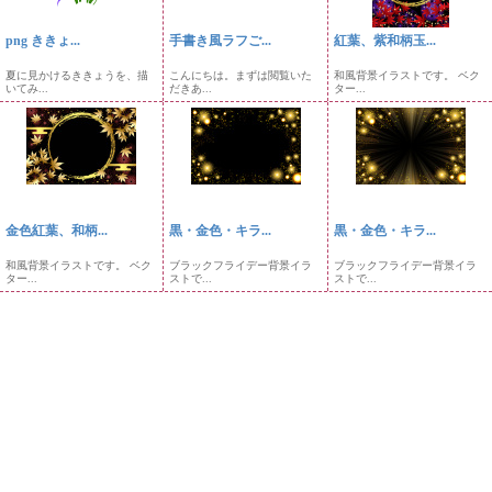
png ききょ...
手書き風ラフご...
紅葉、紫和柄玉...
夏に見かけるききょうを、描
こんにちは。まずは閲覧いた
和風背景イラストです。 ベク
いてみ...
だきあ...
ター...
金色紅葉、和柄...
黒・金色・キラ...
黒・金色・キラ...
和風背景イラストです。 ベク
ブラックフライデー背景イラ
ブラックフライデー背景イラ
ター...
ストで...
ストで...