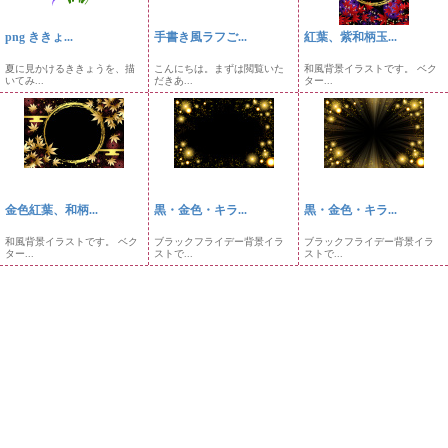
png ききょ...
手書き風ラフご...
紅葉、紫和柄玉...
夏に見かけるききょうを、描
こんにちは。まずは閲覧いた
和風背景イラストです。 ベク
いてみ...
だきあ...
ター...
金色紅葉、和柄...
黒・金色・キラ...
黒・金色・キラ...
和風背景イラストです。 ベク
ブラックフライデー背景イラ
ブラックフライデー背景イラ
ター...
ストで...
ストで...