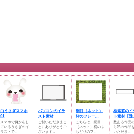
白うさぎスマホ
パソコンのイラ
網目（ネット）
検索窓のイ
01
スト素材
枠のフレー...
ト素材【透..
スマホで何かをし
ご覧いただきまこ
こちらは、網目
数ある作品
ているうさぎのイ
とにありがとうご
（ネット）柄のふ
ら私の作品
ラストで...
ざいます...
ちどりのフ...
いただき...