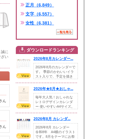
正月（6,849）
文字（6,557）
女性（6,381）
ダウンロードランキング
、誠に
ござい
2026年8月カレンダー...
2026年8月のカレンダーで
す。 季節のかわいいイラ
スト入りで、予定を描き
込めるスペ...
2026年★8月★おしゃ...
毎年大人気！おしゃれな
さん
レトロデザインカレンダ
ー 使いやすいA4サイズ。
illust...
2026年8月 カレンダ...
さん
2026年8月 カレンダー
令和8年 A4横のイラスト
です。8月をテーマにお祭