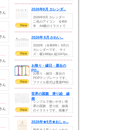
りの提...
2026年8月 カレンダ...
さん
2026年8月 カレンダー
二色のアイコン 令和8
年 A4横のイラストで
す。8月をテ...
さん
2026年 8月 かわい...
2026年（令和8年）8月の
カレンダーです。 サイ
ズ：横1480px 縦1047px...
さん
お祭り・縁日・屋台の
PO...
お祭り・縁日・屋台の
POPテンプレートです。
ファイル形式は透過PNG
さん
です。---太め...
世界の国旗 塗り絵 線
画
シンプルで使いやすい世
界の国旗 塗り絵 線画
さん
のイラストです。画像デ
ータとEPSデータ...
2026年★9月★おしゃ...
毎年大人気！おしゃれな