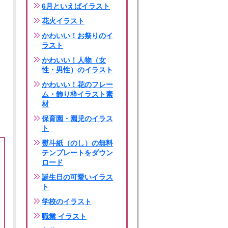
6月といえばイラスト
花火イラスト
かわいい！お祭りのイ
ラスト
かわいい！人物（女
性・男性）のイラスト
かわいい！花のフレー
ム・飾り枠イラスト素
材
保育園・園児のイラス
ト
熨斗紙（のし）の無料
テンプレートをダウン
ロード
誕生日の可愛いイラス
ト
学校のイラスト
職業 イラスト