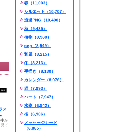
春（11,003）
シルエット（10,707）
透過PNG（10,400）
秋（9,435）
植物（8,560）
png（8,549）
和風（8,215）
冬（8,213）
手描き（8,130）
カレンダー（8,076）
猫（7,993）
ハート（7,947）
水彩（6,942）
ラス
桜（6,906）
.
の中か
メッセージカード
を見て
（6,885）