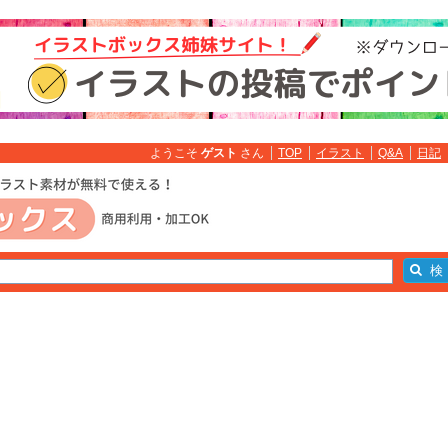
ようこそ
ゲスト
さん
TOP
イラスト
Q&A
日記