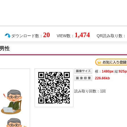
20
1,474
ダウンロード数：
VIEW数：
QR読み取り数：
男性
横：
1480px
縦:
925p
226.66kb
読み取り回数：
1
回