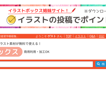
ようこそ
ゲスト
さん
TOP
イラスト
Q&A
日記
習字模様無...