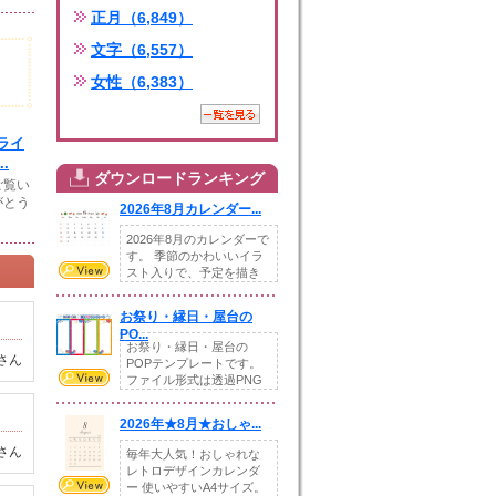
正月（6,849）
文字（6,557）
女性（6,383）
ライ
.
ダウンロードランキング
ご覧い
がとう
2026年8月カレンダー...
2026年8月のカレンダーで
す。 季節のかわいいイラ
スト入りで、予定を描き
込めるスペ...
お祭り・縁日・屋台の
PO...
お祭り・縁日・屋台の
さん
POPテンプレートです。
ファイル形式は透過PNG
です。---太め...
2026年★8月★おしゃ...
さん
毎年大人気！おしゃれな
レトロデザインカレンダ
ー 使いやすいA4サイズ。