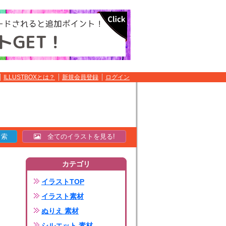
ILLUSTBOXとは？
新規会員登録
ログイン
全てのイラストを見る!
カテゴリ
イラストTOP
イラスト素材
ぬりえ 素材
シルエット 素材