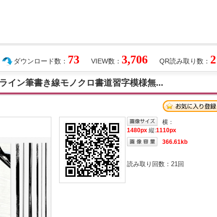
73
3,706
2
ダウンロード数：
VIEW数：
QR読み取り数：
ライン筆書き線モノクロ書道習字模様無...
横：
1480px
縦:
1110px
366.61kb
読み取り回数：
21
回