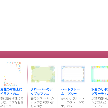
お花の対角上に
クローバーのポ
ハートフレー
水彩のリボ
イラストの...
ップなフレ...
ム ブルー
グリーティ..
春に限らず使えそ
春のクローバーの
かわいいブルーハ
水彩で描い
うな、ラフなお花
ポップな可愛いお
ートのフレームで
ンが並んだ
のイラス...
しゃれな...
す。バレ...
ーティン...