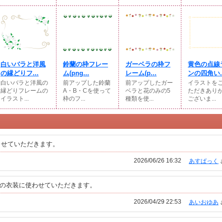
白いバラと洋風
鈴蘭の枠フレー
ガーベラの枠フ
黄色の点線
の縁どりフ...
ム(png...
レーム(p...
ンの四角い..
白いバラと洋風の
前アップした鈴蘭
前アップしたガー
イラストを
縁どりフレームの
A・B・Cを使って
ベラと花のみの5
ただきあり
イラスト...
枠のフ...
種類を使...
ございま...
させていただきます。
2026/06/26 16:32
あすぱっく
Gの衣装に使わせていただきます。
2026/04/29 22:53
あいおゆあ