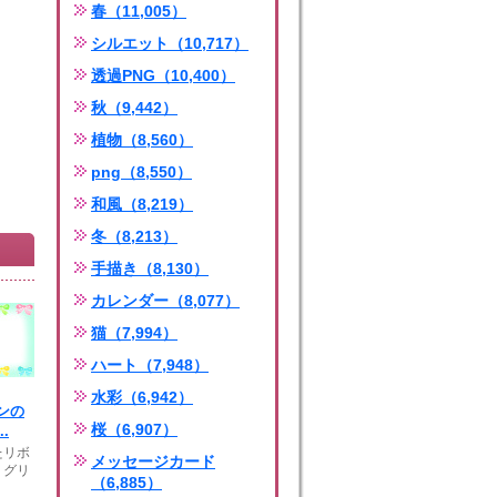
春（11,005）
シルエット（10,717）
透過PNG（10,400）
秋（9,442）
植物（8,560）
png（8,550）
和風（8,219）
冬（8,213）
手描き（8,130）
カレンダー（8,077）
猫（7,994）
ハート（7,948）
水彩（6,942）
ンの
桜（6,907）
.
たリボ
メッセージカード
 グリ
（6,885）