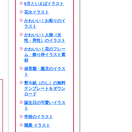
6月といえばイラスト
花火イラスト
かわいい！お祭りのイ
ラスト
かわいい！人物（女
性・男性）のイラスト
かわいい！花のフレー
ム・飾り枠イラスト素
材
保育園・園児のイラス
ト
熨斗紙（のし）の無料
テンプレートをダウン
ロード
誕生日の可愛いイラス
ト
学校のイラスト
職業 イラスト