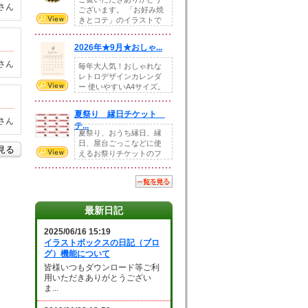
さん
ございます。 「お好み焼
きとコテ」のイラストで
す。 ホームペー...
2026年★9月★おしゃ...
さん
毎年大人気！おしゃれな
レトロデザインカレンダ
ー 使いやすいA4サイズ。
illust...
夏祭り 縁日チケット
さん
テ...
夏祭り、おうち縁日、縁
日、屋台ごっこなどに使
を見る
えるお祭りチケットのフ
ォーマットです。Z...
最新日記
2025/06/16 15:19
イラストボックスの日記（ブロ
グ）機能について
皆様いつもダウンロード等ご利
用いただきありがとうござい
ま...