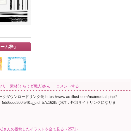
レーム枠」
フリー素材(くらうど職人)さん
コメントする
ンロードリンク先 https://www.ac-illust.com/main/detail.php?
aid=5dd6cce3c0f54&a_cid=b7c162f5 (※注：外部サイトリンクになりま
)さんの投稿したイラストを全て見る（2571）