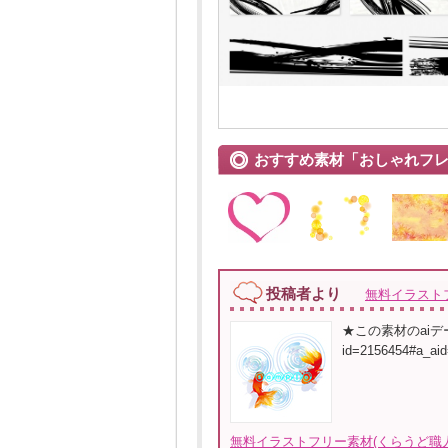
おすすめ素材「おしゃれフ
投稿者より
無料イラスト
★この素材のaiデータダウ
id=2156454#a_
無料イラストフリー素材(くらうど職人