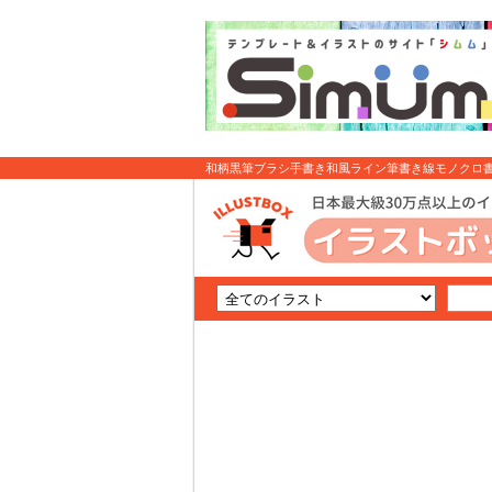
和柄黒筆ブラシ手書き和風ライン筆書き線モノクロ書道
: イラスト無料