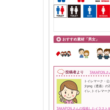
おすすめ素材「男女」
投稿者より
TAKAPON.さ
トイレマーク・公
タpng（透過）の2
イレ,トイレマーク
TAKAPON.さんの投稿したイラスト