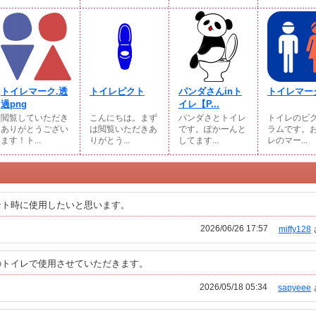
トイレマーク.透
トイレピクト
パンダさんinト
トイレマー
過png
イレ【P...
閲覧していただき
こんにちは。まず
パンダさとトイレ
トイレのピ
ありがとうござい
は閲覧いただきあ
です。ぽかーんと
ラムです。
ます！ト...
りがとう...
してます...
レのマー...
ント時に使用したいと思います。
2026/06/26 17:57
miffy128
のトイレで使用させていただきます。
2026/05/18 05:34
sapyeee