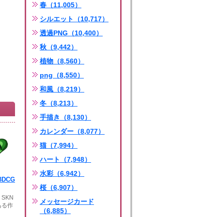
春（11,005）
シルエット（10,717）
透過PNG（10,400）
秋（9,442）
植物（8,560）
png（8,550）
和風（8,219）
冬（8,213）
手描き（8,130）
カレンダー（8,077）
猫（7,994）
ハート（7,948）
水彩（6,942）
DCG
桜（6,907）
SKN
メッセージカード
ある作
（6,885）