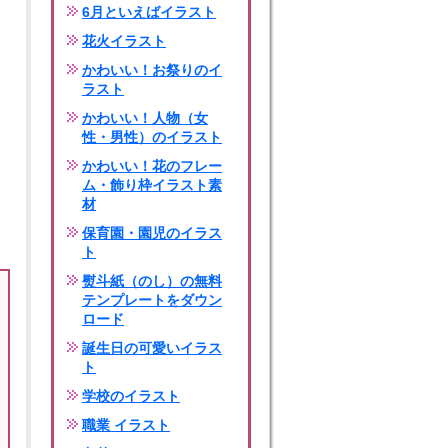
6月といえばイラスト
花火イラスト
かわいい！お祭りのイ
ラスト
かわいい！人物（女
性・男性）のイラスト
かわいい！花のフレー
ム・飾り枠イラスト素
材
保育園・園児のイラス
ト
熨斗紙（のし）の無料
テンプレートをダウン
ロード
誕生日の可愛いイラス
ト
学校のイラスト
職業 イラスト