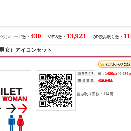
430
13,923
11
ダウンロード数：
VIEW数：
QR読み取り数：
男女）アイコンセット
横：
1480px
縦:
986p
489.94kb
読み取り回数：
114
回