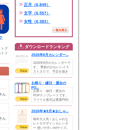
正月（6,849）
文字（6,557）
女性（6,383）
ク
ダウンロードランキング
クトグ
おトイ
2026年8月カレンダー...
2026年8月のカレンダーで
す。 季節のかわいいイラ
スト入りで、予定を描き
込めるスペ...
お祭り・縁日・屋台の
PO...
お祭り・縁日・屋台の
さん
POPテンプレートです。
ファイル形式は透過PNG
です。---太め...
2026年★8月★おしゃ...
さん
毎年大人気！おしゃれな
レトロデザインカレンダ
ー 使いやすいA4サイズ。