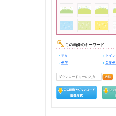
この画像のキーワード
男女
トイレ
便所
公衆便
送信