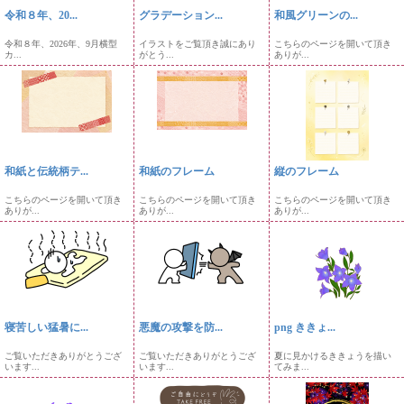
令和８年、20...
グラデーション...
和風グリーンの...
令和８年、2026年、9月横型
イラストをご覧頂き誠にあり
こちらのページを開いて頂き
カ...
がとう...
ありが...
和紙と伝統柄テ...
和紙のフレーム
縦のフレーム
こちらのページを開いて頂き
こちらのページを開いて頂き
こちらのページを開いて頂き
ありが...
ありが...
ありが...
寝苦しい猛暑に...
悪魔の攻撃を防...
png ききょ...
ご覧いただきありがとうござ
ご覧いただきありがとうござ
夏に見かけるききょうを描い
います...
います...
てみま...