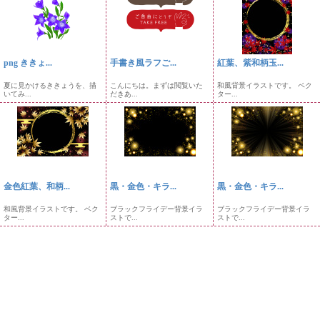
png ききょ...
手書き風ラフご...
紅葉、紫和柄玉...
夏に見かけるききょうを、描
こんにちは。まずは閲覧いた
和風背景イラストです。 ベク
いてみ...
だきあ...
ター...
金色紅葉、和柄...
黒・金色・キラ...
黒・金色・キラ...
和風背景イラストです。 ベク
ブラックフライデー背景イラ
ブラックフライデー背景イラ
ター...
ストで...
ストで...