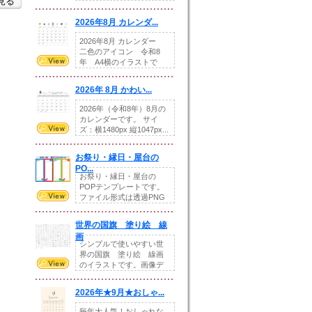
を見る
りの提...
2026年8月 カレンダ...
2026年8月 カレンダー
二色のアイコン 令和8
年 A4横のイラストで
す。8月をテ...
2026年 8月 かわい...
2026年（令和8年）8月の
カレンダーです。 サイ
ズ：横1480px 縦1047px...
お祭り・縁日・屋台の
PO...
お祭り・縁日・屋台の
POPテンプレートです。
ファイル形式は透過PNG
です。---太め...
世界の国旗 塗り絵 線
画
シンプルで使いやすい世
界の国旗 塗り絵 線画
のイラストです。画像デ
ータとEPSデータ...
2026年★9月★おしゃ...
毎年大人気！おしゃれな