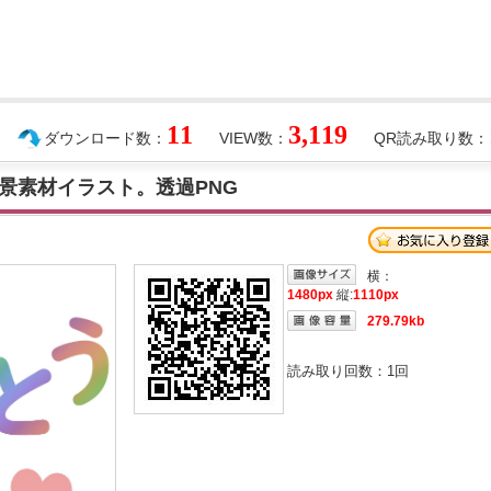
11
3,119
ダウンロード数：
VIEW数：
QR読み取り数：
景素材イラスト。透過PNG
横：
1480px
縦:
1110px
279.79kb
読み取り回数：
1
回