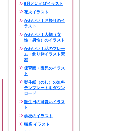
6月といえばイラスト
花火イラスト
かわいい！お祭りのイ
ラスト
かわいい！人物（女
性・男性）のイラスト
かわいい！花のフレー
ム・飾り枠イラスト素
材
保育園・園児のイラス
ト
熨斗紙（のし）の無料
テンプレートをダウン
ロード
誕生日の可愛いイラス
ト
学校のイラスト
職業 イラスト