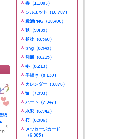
春（11,003）
シルエット（10,707）
透過PNG（10,400）
秋（9,435）
植物（8,560）
png（8,549）
和風（8,215）
冬（8,213）
手描き（8,130）
カレンダー（8,076）
猫（7,993）
ハート（7,947）
水彩（6,942）
壁紙
桜（6,906）
.
う」の
メッセージカード
字で
（6,885）