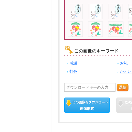
この画像のキーワード
感謝
お礼
虹色
かわい
送信