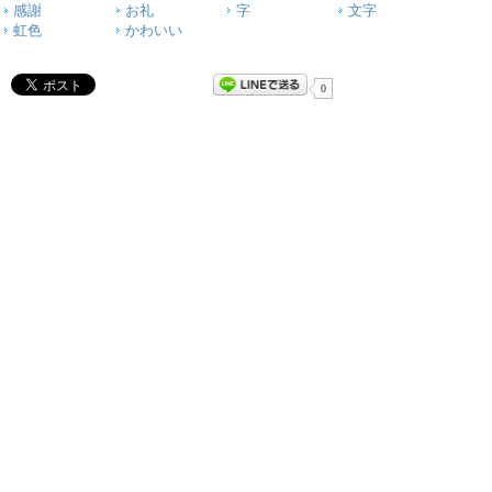
感謝
お礼
字
文字
虹色
かわいい
0