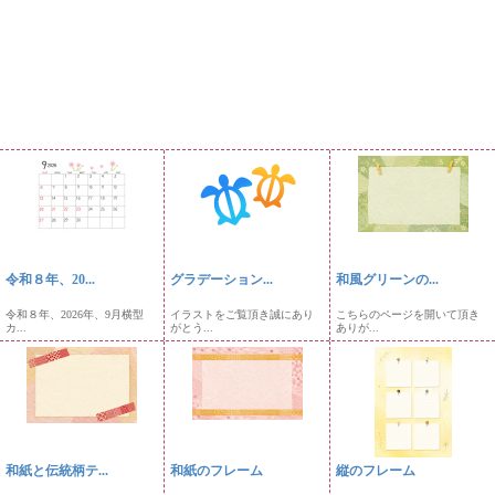
令和８年、20...
グラデーション...
和風グリーンの...
令和８年、2026年、9月横型
イラストをご覧頂き誠にあり
こちらのページを開いて頂き
カ...
がとう...
ありが...
和紙と伝統柄テ...
和紙のフレーム
縦のフレーム