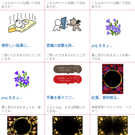
こちらのページを開いて頂き
こちらのページを開いて頂き
こちらのページを開いて頂き
ありが...
ありが...
ありが...
寝苦しい猛暑に...
悪魔の攻撃を防...
png ききょ...
ご覧いただきありがとうござ
ご覧いただきありがとうござ
夏に見かけるききょうを描い
います...
います...
てみま...
png ききょ...
手書き風ラフご...
紅葉、紫和柄玉...
夏に見かけるききょうを、描
こんにちは。まずは閲覧いた
和風背景イラストです。 ベク
いてみ...
だきあ...
ター...