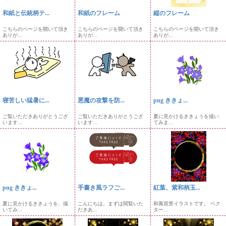
和紙と伝統柄テ...
和紙のフレーム
縦のフレーム
こちらのページを開いて頂き
こちらのページを開いて頂き
こちらのページを開いて頂き
ありが...
ありが...
ありが...
寝苦しい猛暑に...
悪魔の攻撃を防...
png ききょ...
ご覧いただきありがとうござ
ご覧いただきありがとうござ
夏に見かけるききょうを描い
います...
います...
てみま...
png ききょ...
手書き風ラフご...
紅葉、紫和柄玉...
夏に見かけるききょうを、描
こんにちは。まずは閲覧いた
和風背景イラストです。 ベク
いてみ...
だきあ...
ター...