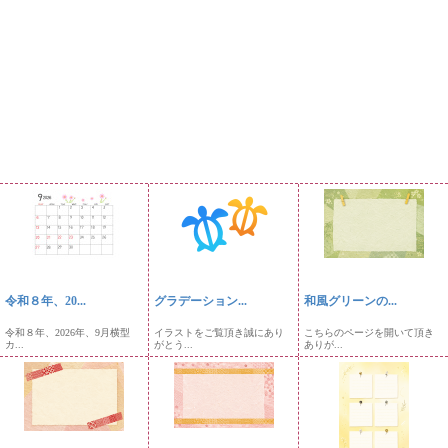
令和８年、20...
グラデーション...
和風グリーンの...
令和８年、2026年、9月横型
イラストをご覧頂き誠にあり
こちらのページを開いて頂き
カ...
がとう...
ありが...