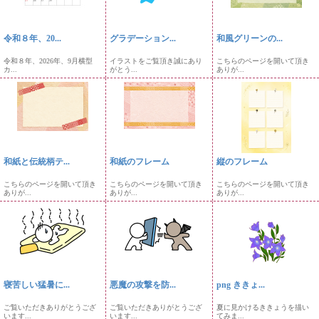
令和８年、20...
グラデーション...
和風グリーンの...
令和８年、2026年、9月横型
イラストをご覧頂き誠にあり
こちらのページを開いて頂き
カ...
がとう...
ありが...
和紙と伝統柄テ...
和紙のフレーム
縦のフレーム
こちらのページを開いて頂き
こちらのページを開いて頂き
こちらのページを開いて頂き
ありが...
ありが...
ありが...
寝苦しい猛暑に...
悪魔の攻撃を防...
png ききょ...
ご覧いただきありがとうござ
ご覧いただきありがとうござ
夏に見かけるききょうを描い
います...
います...
てみま...