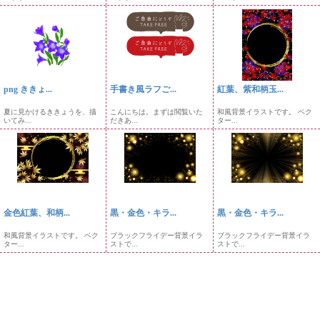
png ききょ...
手書き風ラフご...
紅葉、紫和柄玉...
夏に見かけるききょうを、描
こんにちは。まずは閲覧いた
和風背景イラストです。 ベク
いてみ...
だきあ...
ター...
金色紅葉、和柄...
黒・金色・キラ...
黒・金色・キラ...
和風背景イラストです。 ベク
ブラックフライデー背景イラ
ブラックフライデー背景イラ
ター...
ストで...
ストで...