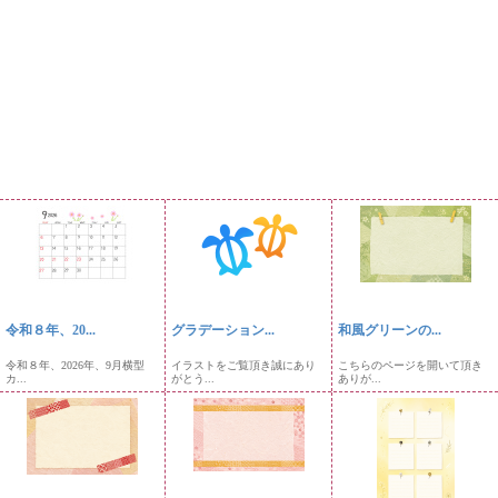
令和８年、20...
グラデーション...
和風グリーンの...
令和８年、2026年、9月横型
イラストをご覧頂き誠にあり
こちらのページを開いて頂き
カ...
がとう...
ありが...