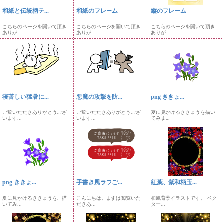
和紙と伝統柄テ...
和紙のフレーム
縦のフレーム
こちらのページを開いて頂き
こちらのページを開いて頂き
こちらのページを開いて頂き
ありが...
ありが...
ありが...
寝苦しい猛暑に...
悪魔の攻撃を防...
png ききょ...
ご覧いただきありがとうござ
ご覧いただきありがとうござ
夏に見かけるききょうを描い
います...
います...
てみま...
png ききょ...
手書き風ラフご...
紅葉、紫和柄玉...
夏に見かけるききょうを、描
こんにちは。まずは閲覧いた
和風背景イラストです。 ベク
いてみ...
だきあ...
ター...