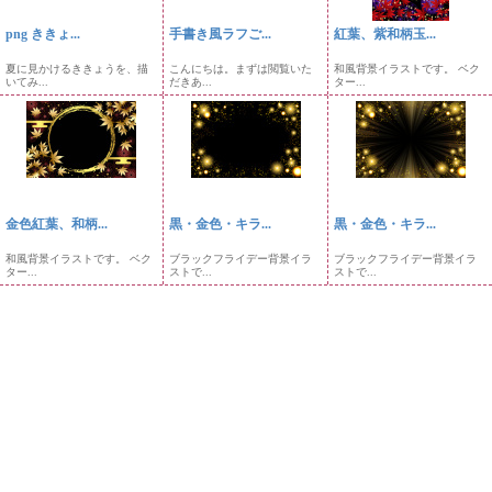
png ききょ...
手書き風ラフご...
紅葉、紫和柄玉...
夏に見かけるききょうを、描
こんにちは。まずは閲覧いた
和風背景イラストです。 ベク
いてみ...
だきあ...
ター...
金色紅葉、和柄...
黒・金色・キラ...
黒・金色・キラ...
和風背景イラストです。 ベク
ブラックフライデー背景イラ
ブラックフライデー背景イラ
ター...
ストで...
ストで...