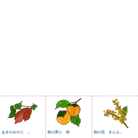
あきのみのり ...
秋の実り 柿
秋の花 きんも...