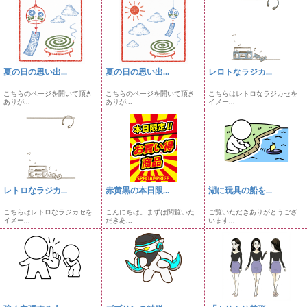
夏の日の思い出...
夏の日の思い出...
レロトなラジカ...
こちらのページを開いて頂き
こちらのページを開いて頂き
こちらはレトロなラジカセを
ありが...
ありが...
イメー...
レトロなラジカ...
赤黄黒の本日限...
湖に玩具の船を...
こちらはレトロなラジカセを
こんにちは。まずは閲覧いた
ご覧いただきありがとうござ
イメー...
だきあ...
います...